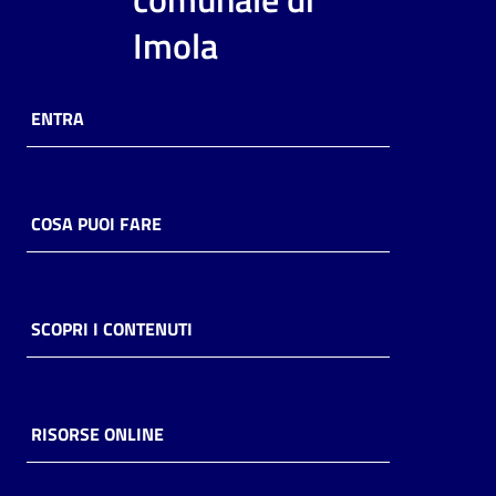
i
Imola
contenuti
ENTRA
Risorse
online
COSA PUOI FARE
Casa
SCOPRI I CONTENUTI
Piani
Archivio
storico
RISORSE ONLINE
Decentrate