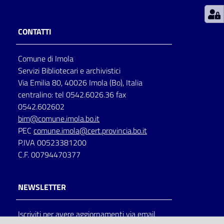
Patto
CONTATTI
per
la
Comune di Imola
lettura
Servizi Bibliotecari e archivistici
Via Emilia 80, 40026 Imola (Bo), Italia
centralino: tel 0542.6026.36 fax
Seguici
0542.602602
su
bim@comune.imola.bo.it
PEC
comune.imola@cert.provincia.bo.it
P.IVA 00523381200
C.F. 00794470377
NEWSLETTER
Iscriviti per avere aggiornamenti via email