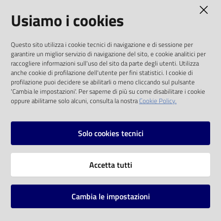
AMMINISTRAZIONE TRASPARENTE
Usiamo i cookies
Catalogo
on line
I dati personali pubblicati sono riutilizzabili
Questo sito utilizza i cookie tecnici di navigazione e di sessione per
solo alle condizioni previste dalla direttiva
Eventi
garantire un miglior servizio di navigazione del sito, e cookie analitici per
comunitaria 2003/98/CE e dal d.lgs. 36/2006
raccogliere informazioni sull'uso del sito da parte degli utenti. Utilizza
anche cookie di profilazione dell'utente per fini statistici. I cookie di
Chiedi al
SOCIAL
profilazione puoi decidere se abilitarli o meno cliccando sul pulsante
bibliotecario
'Cambia le impostazioni'. Per saperne di più su come disabilitare i cookie
oppure abilitarne solo alcuni, consulta la nostra
Cookie Policy.
Facebook
Youtube
Instagram
Avvisi
Solo cookies tecnici
Orari
Vai alla pagina
Accetta tutti
Privacy
Note legali
Cambia le impostazioni
Mappa del sito