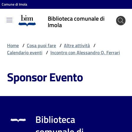
Comune di Imola
Vai al contenuto
Vai alla navigazione
Vai al footer
Biblioteca comunale di
Biblioteca
Imola
comunale
di Imola
Home
/
Cosa puoi fare
/
Altre attività
/
Calendario eventi
/
Incontro con Alessandro Q. Ferrari
Entra
Sponsor Evento
Cosa
puoi
fare
Biblioteca
Scopri
comunale di