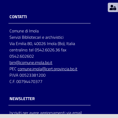
Patto
CONTATTI
per
la
Comune di Imola
lettura
Servizi Bibliotecari e archivistici
Via Emilia 80, 40026 Imola (Bo), Italia
centralino: tel 0542.6026.36 fax
Seguici
0542.602602
su
bim@comune.imola.bo.it
PEC
comune.imola@cert.provincia.bo.it
P.IVA 00523381200
C.F. 00794470377
NEWSLETTER
Iscriviti per avere aggiornamenti via email