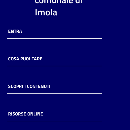
i
Imola
contenuti
ENTRA
Risorse
online
COSA PUOI FARE
Casa
SCOPRI I CONTENUTI
Piani
Archivio
storico
RISORSE ONLINE
Decentrate