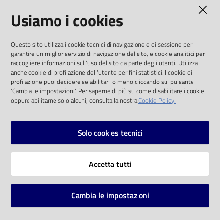
AMMINISTRAZIONE TRASPARENTE
Usiamo i cookies
Catalogo
on line
I dati personali pubblicati sono riutilizzabili
Questo sito utilizza i cookie tecnici di navigazione e di sessione per
solo alle condizioni previste dalla direttiva
Eventi
garantire un miglior servizio di navigazione del sito, e cookie analitici per
comunitaria 2003/98/CE e dal d.lgs. 36/2006
raccogliere informazioni sull'uso del sito da parte degli utenti. Utilizza
anche cookie di profilazione dell'utente per fini statistici. I cookie di
Chiedi al
SOCIAL
profilazione puoi decidere se abilitarli o meno cliccando sul pulsante
bibliotecario
'Cambia le impostazioni'. Per saperne di più su come disabilitare i cookie
oppure abilitarne solo alcuni, consulta la nostra
Cookie Policy.
Facebook
Youtube
Instagram
Avvisi
Solo cookies tecnici
Orari
Vai alla pagina
Accetta tutti
Privacy
Note legali
Cambia le impostazioni
Mappa del sito