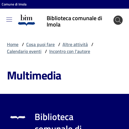
Comune di Imola
Vai al contenuto
Vai alla navigazione
Vai al footer
Biblioteca comunale di
Biblioteca
Imola
comunale
di Imola
Home
/
Cosa puoi fare
/
Altre attività
/
Calendario eventi
/
Incontro con l'autore
Entra
Multimedia
Cosa
puoi
fare
Biblioteca
Scopri
comunale di