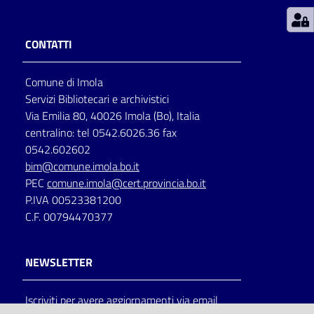
Patto
CONTATTI
per
la
Comune di Imola
lettura
Servizi Bibliotecari e archivistici
Via Emilia 80, 40026 Imola (Bo), Italia
centralino: tel 0542.6026.36 fax
Seguici
0542.602602
su
bim@comune.imola.bo.it
PEC
comune.imola@cert.provincia.bo.it
P.IVA 00523381200
C.F. 00794470377
NEWSLETTER
Iscriviti per avere aggiornamenti via email