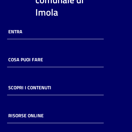
i
Imola
contenuti
ENTRA
Risorse
online
COSA PUOI FARE
Casa
SCOPRI I CONTENUTI
Piani
Archivio
storico
RISORSE ONLINE
Decentrate