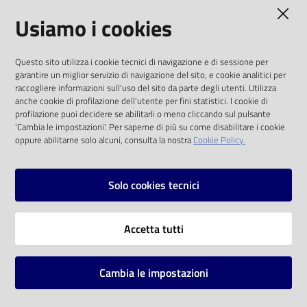
AMMINISTRAZIONE TRASPARENTE
Usiamo i cookies
Catalogo
on line
I dati personali pubblicati sono riutilizzabili
Questo sito utilizza i cookie tecnici di navigazione e di sessione per
solo alle condizioni previste dalla direttiva
Eventi
garantire un miglior servizio di navigazione del sito, e cookie analitici per
comunitaria 2003/98/CE e dal d.lgs. 36/2006
raccogliere informazioni sull'uso del sito da parte degli utenti. Utilizza
anche cookie di profilazione dell'utente per fini statistici. I cookie di
Chiedi al
SOCIAL
profilazione puoi decidere se abilitarli o meno cliccando sul pulsante
bibliotecario
'Cambia le impostazioni'. Per saperne di più su come disabilitare i cookie
oppure abilitarne solo alcuni, consulta la nostra
Cookie Policy.
Facebook
Youtube
Instagram
Avvisi
Solo cookies tecnici
Orari
Vai alla pagina
Accetta tutti
Privacy
Note legali
Cambia le impostazioni
Mappa del sito