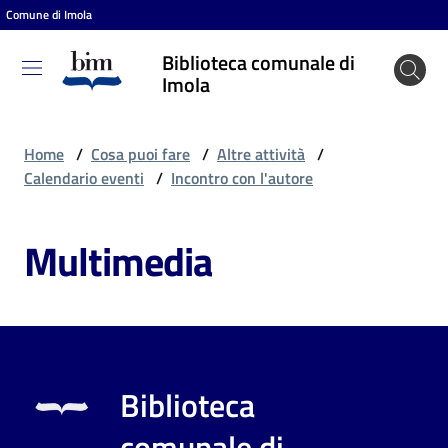
Comune di Imola
Vai al contenuto
Vai alla navigazione
Vai al footer
Biblioteca comunale di
Biblioteca
Imola
comunale
di Imola
Home
/
Cosa puoi fare
/
Altre attività
/
Calendario eventi
/
Incontro con l'autore
Entra
Multimedia
Cosa
puoi
fare
Biblioteca
Scopri
comunale di