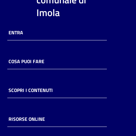
i
Imola
contenuti
ENTRA
Risorse
online
COSA PUOI FARE
Casa
SCOPRI I CONTENUTI
Piani
Archivio
storico
RISORSE ONLINE
Decentrate