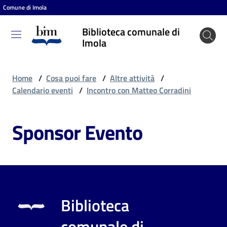
Comune di Imola
Vai al contenuto
Vai alla navigazione
Vai al footer
Biblioteca comunale di
Biblioteca
Imola
comunale
di Imola
Home
/
Cosa puoi fare
/
Altre attività
/
Calendario eventi
/
Incontro con Matteo Corradini
Entra
Sponsor Evento
Cosa
puoi
fare
Biblioteca
Scopri
comunale di