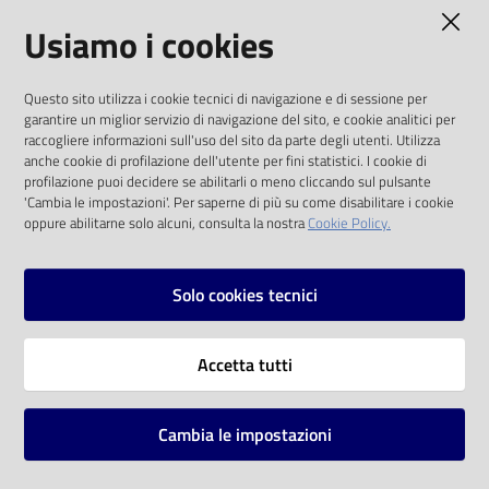
AMMINISTRAZIONE TRASPARENTE
Usiamo i cookies
Catalogo
on line
I dati personali pubblicati sono riutilizzabili
Questo sito utilizza i cookie tecnici di navigazione e di sessione per
solo alle condizioni previste dalla direttiva
Eventi
garantire un miglior servizio di navigazione del sito, e cookie analitici per
comunitaria 2003/98/CE e dal d.lgs. 36/2006
raccogliere informazioni sull'uso del sito da parte degli utenti. Utilizza
anche cookie di profilazione dell'utente per fini statistici. I cookie di
Chiedi al
SOCIAL
profilazione puoi decidere se abilitarli o meno cliccando sul pulsante
bibliotecario
'Cambia le impostazioni'. Per saperne di più su come disabilitare i cookie
oppure abilitarne solo alcuni, consulta la nostra
Cookie Policy.
Facebook
Youtube
Instagram
Avvisi
Solo cookies tecnici
Orari
Vai alla pagina
Accetta tutti
Privacy
Note legali
Cambia le impostazioni
Mappa del sito