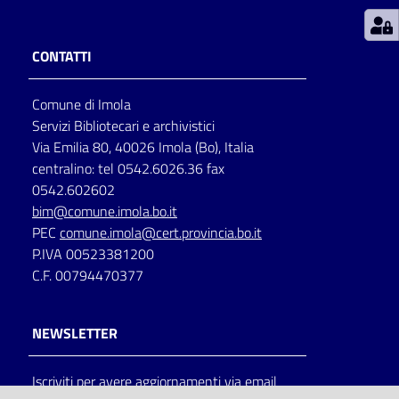
Patto
CONTATTI
per
la
Comune di Imola
lettura
Servizi Bibliotecari e archivistici
Via Emilia 80, 40026 Imola (Bo), Italia
centralino: tel 0542.6026.36 fax
Seguici
0542.602602
su
bim@comune.imola.bo.it
PEC
comune.imola@cert.provincia.bo.it
P.IVA 00523381200
C.F. 00794470377
NEWSLETTER
Iscriviti per avere aggiornamenti via email