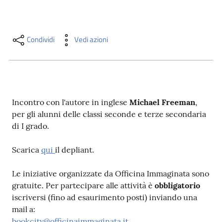
i
contenuti
Condividi
Vedi azioni
Risorse
online
Incontro con l'autore in inglese
Michael Freeman
,
per gli alunni delle classi seconde e terze secondaria
di I grado.
Casa
Scarica
qui
il depliant.
Piani
Le iniziative organizzate da Officina Immaginata sono
Archivio
gratuite. Per partecipare alle attività è
obbligatorio
storico
iscriversi (fino ad esaurimento posti) inviando una
mail a:
Decentrate
bookcity@officinaimmaginata.it