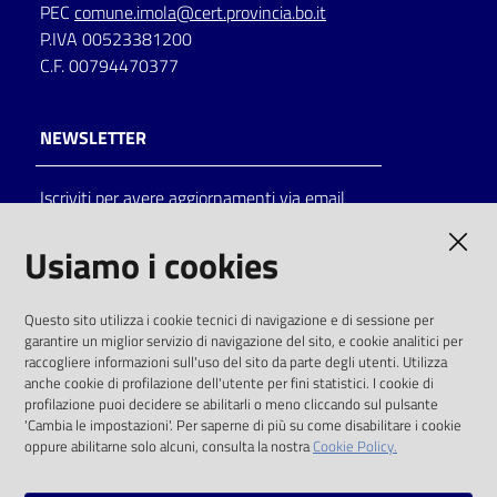
PEC
comune.imola@cert.provincia.bo.it
P.IVA 00523381200
C.F. 00794470377
NEWSLETTER
Iscriviti per avere aggiornamenti via email
AMMINISTRAZIONE TRASPARENTE
Usiamo i cookies
I dati personali pubblicati sono riutilizzabili
Questo sito utilizza i cookie tecnici di navigazione e di sessione per
solo alle condizioni previste dalla direttiva
garantire un miglior servizio di navigazione del sito, e cookie analitici per
comunitaria 2003/98/CE e dal d.lgs. 36/2006
raccogliere informazioni sull'uso del sito da parte degli utenti. Utilizza
anche cookie di profilazione dell'utente per fini statistici. I cookie di
SOCIAL
profilazione puoi decidere se abilitarli o meno cliccando sul pulsante
'Cambia le impostazioni'. Per saperne di più su come disabilitare i cookie
oppure abilitarne solo alcuni, consulta la nostra
Cookie Policy.
Facebook
Youtube
Instagram