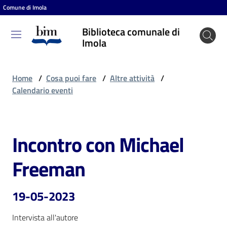
Comune di Imola
Vai al contenuto
Vai alla navigazione
Vai al footer
Biblioteca comunale di
Biblioteca
Imola
comunale
di Imola
Home
/
Cosa puoi fare
/
Altre attività
/
Calendario eventi
Entra
Incontro con Michael
Salta al contenuto
Cosa
Freeman
puoi
fare
19-05-2023
Intervista all'autore
Scopri