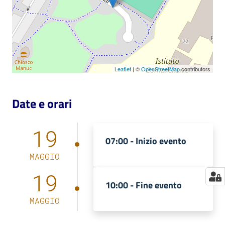
Catalogo
on line
Eventi
Leaflet
| ©
OpenStreetMap
contributors
Chiedi al
bibliotecario
Date e orari
Avvisi
19
07:00 -
Inizio evento
Orari
MAGGIO
19
10:00 -
Fine evento
MAGGIO