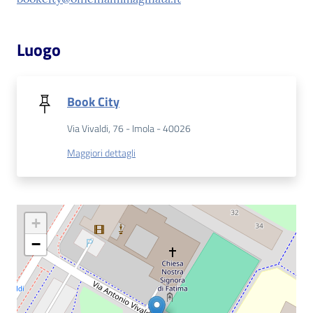
Patto
Luogo
per
la
lettura
Book City
Via Vivaldi, 76 - Imola - 40026
Seguici
Maggiori dettagli
su
+
−