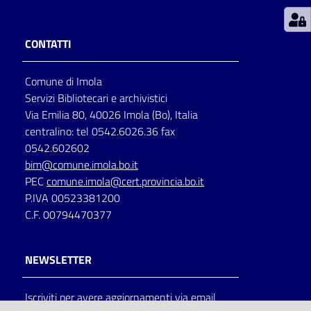
Patto
CONTATTI
per
la
Comune di Imola
lettura
Servizi Bibliotecari e archivistici
Via Emilia 80, 40026 Imola (Bo), Italia
centralino: tel 0542.6026.36 fax
Seguici
0542.602602
su
bim@comune.imola.bo.it
PEC
comune.imola@cert.provincia.bo.it
P.IVA 00523381200
C.F. 00794470377
NEWSLETTER
Iscriviti per avere aggiornamenti via email