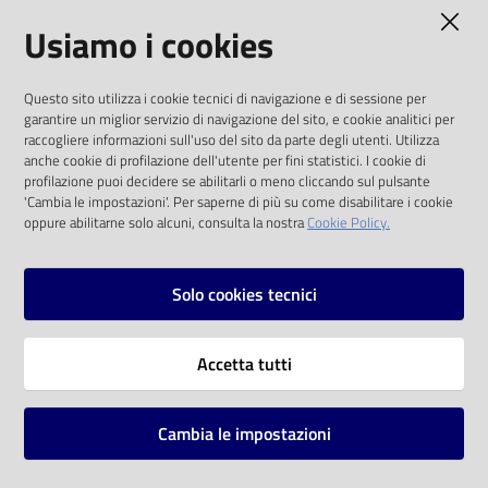
AMMINISTRAZIONE TRASPARENTE
Usiamo i cookies
Catalogo
on line
I dati personali pubblicati sono riutilizzabili
Questo sito utilizza i cookie tecnici di navigazione e di sessione per
solo alle condizioni previste dalla direttiva
Eventi
garantire un miglior servizio di navigazione del sito, e cookie analitici per
comunitaria 2003/98/CE e dal d.lgs. 36/2006
raccogliere informazioni sull'uso del sito da parte degli utenti. Utilizza
anche cookie di profilazione dell'utente per fini statistici. I cookie di
Chiedi al
SOCIAL
profilazione puoi decidere se abilitarli o meno cliccando sul pulsante
bibliotecario
'Cambia le impostazioni'. Per saperne di più su come disabilitare i cookie
oppure abilitarne solo alcuni, consulta la nostra
Cookie Policy.
Facebook
Youtube
Instagram
Avvisi
Solo cookies tecnici
Orari
Vai alla pagina
Accetta tutti
Privacy
Note legali
Cambia le impostazioni
Mappa del sito