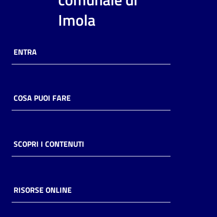
i
Imola
contenuti
ENTRA
Risorse
online
COSA PUOI FARE
Casa
SCOPRI I CONTENUTI
Piani
Archivio
storico
RISORSE ONLINE
Decentrate