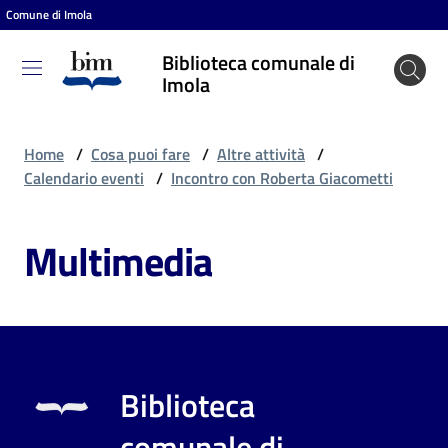
Comune di Imola
Vai al contenuto
Vai alla navigazione
Vai al footer
Biblioteca comunale di
Biblioteca
Imola
comunale
di Imola
Home
/
Cosa puoi fare
/
Altre attività
/
Calendario eventi
/
Incontro con Roberta Giacometti
Entra
Multimedia
Cosa
puoi
fare
Biblioteca
Scopri
comunale di