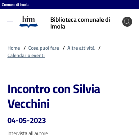
Comune di Imola
Vai al contenuto
Vai alla navigazione
Vai al footer
Biblioteca comunale di
Biblioteca
Imola
comunale
di Imola
Home
/
Cosa puoi fare
/
Altre attività
/
Calendario eventi
Entra
Incontro con Silvia
Salta al contenuto
Cosa
Vecchini
puoi
fare
04-05-2023
Intervista all'autore
Scopri