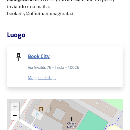
inviando una mail a:
bookcity@officinaimmaginata.it
Patto
per
la
Luogo
lettura
Book City
Seguici
Via Vivaldi, 76 - Imola - 40026
su
Maggiori dettagli
+
−