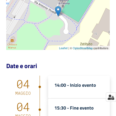
Catalogo
on line
Eventi
Chiedi al
bibliotecario
Leaflet
| ©
OpenStreetMap
contributors
Avvisi
Date e orari
Orari
04
14:00 -
Inizio evento
MAGGIO
04
15:30 -
Fine evento
MAGGIO