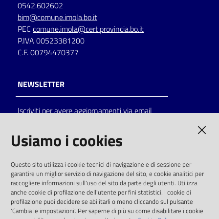
0542.602602
bim@comune.imola.bo.it
PEC
comune.imola@cert.provincia.bo.it
P.IVA 00523381200
C.F. 00794470377
NEWSLETTER
Iscriviti per avere aggiornamenti via email
AMMINISTRAZIONE TRASPARENTE
Usiamo i cookies
I dati personali pubblicati sono riutilizzabili
Questo sito utilizza i cookie tecnici di navigazione e di sessione per
solo alle condizioni previste dalla direttiva
garantire un miglior servizio di navigazione del sito, e cookie analitici per
comunitaria 2003/98/CE e dal d.lgs. 36/2006
raccogliere informazioni sull'uso del sito da parte degli utenti. Utilizza
anche cookie di profilazione dell'utente per fini statistici. I cookie di
SOCIAL
profilazione puoi decidere se abilitarli o meno cliccando sul pulsante
'Cambia le impostazioni'. Per saperne di più su come disabilitare i cookie