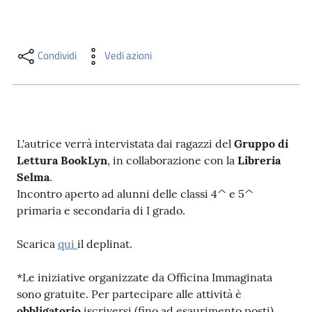
i
contenuti
Condividi
Vedi azioni
Risorse
online
L'autrice verrà intervistata dai ragazzi del
Gruppo di
Lettura BookLyn
, in collaborazione con la
Libreria
Selma
.
Incontro aperto ad alunni delle classi 4^ e 5^
Casa
primaria e secondaria di I grado.
Piani
Scarica
qui
il deplinat.
Archivio
storico
*Le iniziative organizzate da Officina Immaginata
sono gratuite. Per partecipare alle attività è
Decentrate
obbligatorio
iscriversi (fino ad esaurimento posti)