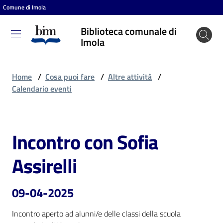
Comune di Imola
Vai al contenuto
Vai alla navigazione
Vai al footer
Biblioteca comunale di
Biblioteca
Imola
comunale
di Imola
Home
/
Cosa puoi fare
/
Altre attività
/
Calendario eventi
Entra
Incontro con Sofia
Salta al contenuto
Cosa
Assirelli
puoi
fare
09-04-2025
Incontro aperto ad alunni/e delle classi della scuola 
Scopri