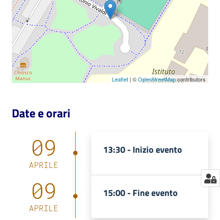
Catalogo
on line
Eventi
Chiedi al
Leaflet
| ©
OpenStreetMap
contributors
bibliotecario
Date e orari
Avvisi
09
Orari
13:30 -
Inizio evento
APRILE
09
15:00 -
Fine evento
APRILE