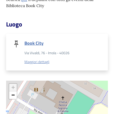
Biblioteca Book City
Patto
per
Luogo
la
lettura
Book City
Via Vivaldi, 76 - Imola - 40026
Seguici
su
Maggiori dettagli
+
−