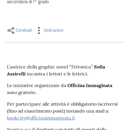
secondaria di I° grado
i
contenuti
Condividi
Vedi azioni
Risorse
online
“Tettonica”
L’autrice della graphic novel
Sofia
Assirelli
incontra i lettori e le lettrici.
Casa
Le iniziative organizzate da
Officina Immaginata
Piani
sono gratuite.
Per partecipare alle attività è obbligatorio iscriversi
Archivio
(fino ad esaurimento posti) inviando una mail a:
storico
bookcity@officinaimmaginata.it
Decentrate
Scarica
qui
il depliant con tutti gli eventi della