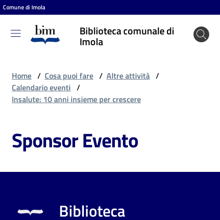
Comune di Imola
Vai al contenuto
Vai alla navigazione
Vai al footer
Biblioteca comunale di
Biblioteca
Imola
comunale
di Imola
Home
/
Cosa puoi fare
/
Altre attività
/
Calendario eventi
/
Insalute: 10 anni insieme per crescere
Entra
Sponsor Evento
Cosa
puoi
fare
Biblioteca
Scopri