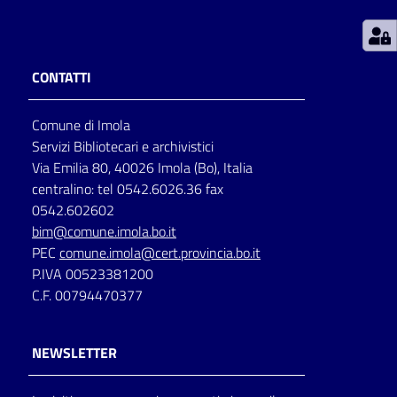
Patto
per
CONTATTI
la
lettura
Comune di Imola
Servizi Bibliotecari e archivistici
Via Emilia 80, 40026 Imola (Bo), Italia
Seguici
centralino: tel 0542.6026.36 fax
su
0542.602602
bim@comune.imola.bo.it
PEC
comune.imola@cert.provincia.bo.it
P.IVA 00523381200
C.F. 00794470377
NEWSLETTER