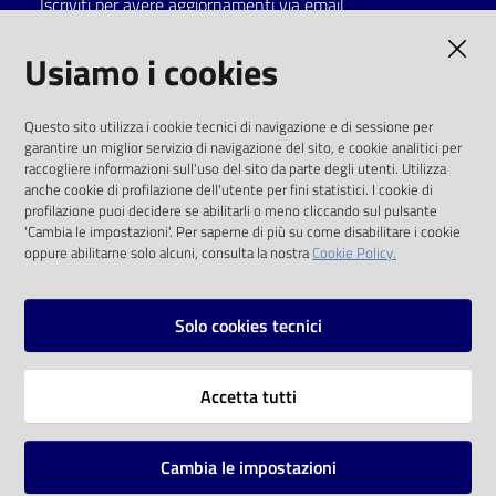
Iscriviti per avere aggiornamenti via email
Catalogo
AMMINISTRAZIONE TRASPARENTE
Usiamo i cookies
on line
I dati personali pubblicati sono riutilizzabili
Eventi
Questo sito utilizza i cookie tecnici di navigazione e di sessione per
solo alle condizioni previste dalla direttiva
garantire un miglior servizio di navigazione del sito, e cookie analitici per
comunitaria 2003/98/CE e dal d.lgs. 36/2006
raccogliere informazioni sull'uso del sito da parte degli utenti. Utilizza
Chiedi al
anche cookie di profilazione dell'utente per fini statistici. I cookie di
bibliotecario
SOCIAL
profilazione puoi decidere se abilitarli o meno cliccando sul pulsante
'Cambia le impostazioni'. Per saperne di più su come disabilitare i cookie
oppure abilitarne solo alcuni, consulta la nostra
Cookie Policy.
Avvisi
Facebook
Youtube
Instagram
Orari
Solo cookies tecnici
Vai alla pagina
Accetta tutti
Privacy
Note legali
Cambia le impostazioni