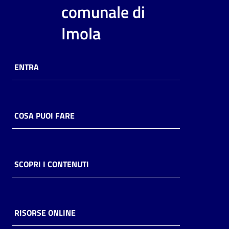
i
comunale di
contenuti
Imola
Risorse
ENTRA
online
COSA PUOI FARE
Casa
Piani
SCOPRI I CONTENUTI
Archivio
storico
RISORSE ONLINE
Decentrate