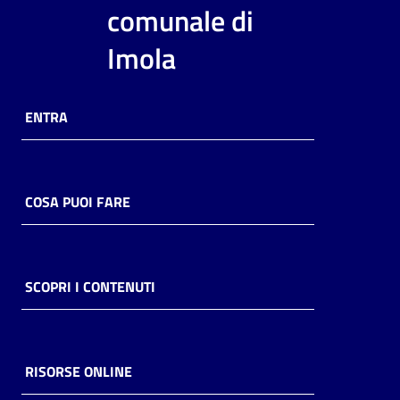
i
comunale di
contenuti
Imola
Risorse
ENTRA
online
COSA PUOI FARE
Casa
Piani
SCOPRI I CONTENUTI
Archivio
storico
RISORSE ONLINE
Decentrate