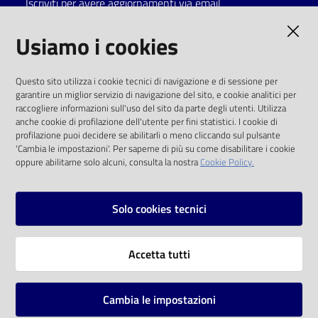
Iscriviti per avere aggiornamenti via email
Catalogo
AMMINISTRAZIONE TRASPARENTE
Usiamo i cookies
on line
I dati personali pubblicati sono riutilizzabili
Eventi
Questo sito utilizza i cookie tecnici di navigazione e di sessione per
solo alle condizioni previste dalla direttiva
garantire un miglior servizio di navigazione del sito, e cookie analitici per
comunitaria 2003/98/CE e dal d.lgs. 36/2006
raccogliere informazioni sull'uso del sito da parte degli utenti. Utilizza
Chiedi al
anche cookie di profilazione dell'utente per fini statistici. I cookie di
bibliotecario
SOCIAL
profilazione puoi decidere se abilitarli o meno cliccando sul pulsante
'Cambia le impostazioni'. Per saperne di più su come disabilitare i cookie
oppure abilitarne solo alcuni, consulta la nostra
Cookie Policy.
Avvisi
Facebook
Youtube
Instagram
Orari
Solo cookies tecnici
Vai alla pagina
Accetta tutti
Privacy
Note legali
Cambia le impostazioni