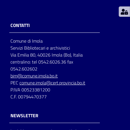
Patto
per
CONTATTI
la
lettura
Comune di Imola
Servizi Bibliotecari e archivistici
Via Emilia 80, 40026 Imola (Bo), Italia
Seguici
centralino: tel 0542.6026.36 fax
su
0542.602602
bim@comune.imola.bo.it
PEC
comune.imola@cert.provincia.bo.it
P.IVA 00523381200
C.F. 00794470377
NEWSLETTER