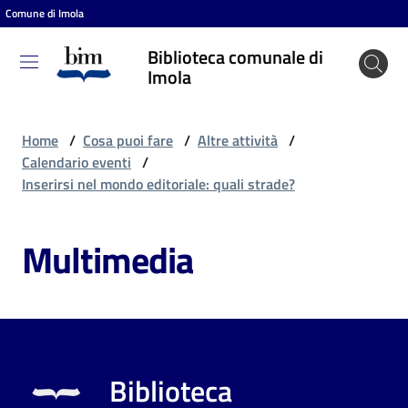
Comune di Imola
Vai al contenuto
Vai alla navigazione
Vai al footer
Biblioteca comunale di
Biblioteca
Imola
comunale
di Imola
Home
/
Cosa puoi fare
/
Altre attività
/
Calendario eventi
/
Inserirsi nel mondo editoriale: quali strade?
Entra
Multimedia
Cosa
puoi
fare
Biblioteca
Scopri