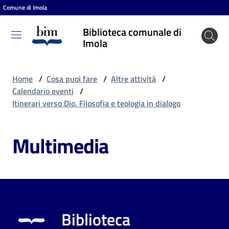
Comune di Imola
Vai al contenuto
Vai alla navigazione
Vai al footer
Biblioteca comunale di
Biblioteca
Imola
comunale
di Imola
Home
/
Cosa puoi fare
/
Altre attività
/
Calendario eventi
/
Itinerari verso Dio. Filosofia e teologia in dialogo
Entra
Multimedia
Cosa
puoi
fare
Biblioteca
Scopri