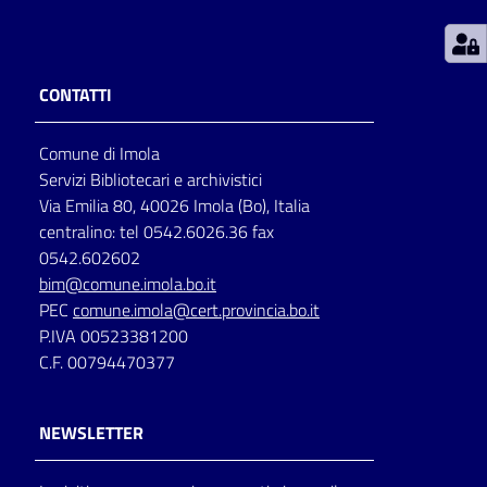
Patto
per
CONTATTI
la
lettura
Comune di Imola
Servizi Bibliotecari e archivistici
Via Emilia 80, 40026 Imola (Bo), Italia
Seguici
centralino: tel 0542.6026.36 fax
su
0542.602602
bim@comune.imola.bo.it
PEC
comune.imola@cert.provincia.bo.it
P.IVA 00523381200
C.F. 00794470377
NEWSLETTER