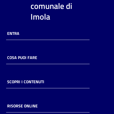
i
comunale di
contenuti
Imola
Risorse
ENTRA
online
COSA PUOI FARE
Casa
Piani
SCOPRI I CONTENUTI
Archivio
storico
RISORSE ONLINE
Decentrate