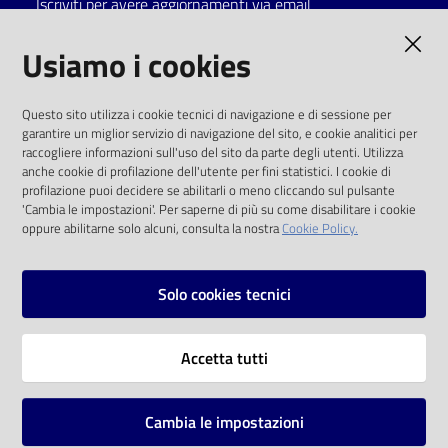
Iscriviti per avere aggiornamenti via email
Catalogo
AMMINISTRAZIONE TRASPARENTE
Usiamo i cookies
on line
I dati personali pubblicati sono riutilizzabili
Eventi
Questo sito utilizza i cookie tecnici di navigazione e di sessione per
solo alle condizioni previste dalla direttiva
garantire un miglior servizio di navigazione del sito, e cookie analitici per
comunitaria 2003/98/CE e dal d.lgs. 36/2006
raccogliere informazioni sull'uso del sito da parte degli utenti. Utilizza
Chiedi al
anche cookie di profilazione dell'utente per fini statistici. I cookie di
bibliotecario
SOCIAL
profilazione puoi decidere se abilitarli o meno cliccando sul pulsante
'Cambia le impostazioni'. Per saperne di più su come disabilitare i cookie
oppure abilitarne solo alcuni, consulta la nostra
Cookie Policy.
Avvisi
Facebook
Youtube
Instagram
Orari
Solo cookies tecnici
Vai alla pagina
Accetta tutti
Privacy
Note legali
Cambia le impostazioni