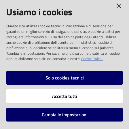
AMMINISTRAZIONE TRASPARENTE
Usiamo i cookies
Catalogo
on line
I dati personali pubblicati sono riutilizzabili
Questo sito utilizza i cookie tecnici di navigazione e di sessione per
solo alle condizioni previste dalla direttiva
Eventi
garantire un miglior servizio di navigazione del sito, e cookie analitici per
comunitaria 2003/98/CE e dal d.lgs. 36/2006
raccogliere informazioni sull'uso del sito da parte degli utenti. Utilizza
anche cookie di profilazione dell'utente per fini statistici. I cookie di
Chiedi al
SOCIAL
profilazione puoi decidere se abilitarli o meno cliccando sul pulsante
bibliotecario
'Cambia le impostazioni'. Per saperne di più su come disabilitare i cookie
oppure abilitarne solo alcuni, consulta la nostra
Cookie Policy.
Facebook
Youtube
Instagram
Avvisi
Solo cookies tecnici
Orari
Vai alla pagina
Accetta tutti
Privacy
Note legali
Cambia le impostazioni
Mappa del sito