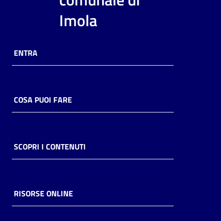
i
Imola
contenuti
ENTRA
Risorse
online
COSA PUOI FARE
Casa
SCOPRI I CONTENUTI
Piani
Archivio
storico
RISORSE ONLINE
Decentrate