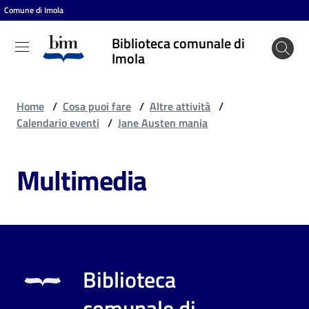
Comune di Imola
Vai al contenuto
Vai alla navigazione
Vai al footer
Biblioteca comunale di
Biblioteca
Imola
comunale
di Imola
Home
/
Cosa puoi fare
/
Altre attività
/
Calendario eventi
/
Jane Austen mania
Entra
Multimedia
Cosa
puoi
fare
Biblioteca
Scopri
comunale di