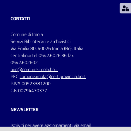
Patto
CONTATTI
per
la
Comune di Imola
lettura
Servizi Bibliotecari e archivistici
Via Emilia 80, 40026 Imola (Bo), Italia
centralino: tel 0542.6026.36 fax
Seguici
0542.602602
su
bim@comune.imola.bo.it
PEC
comune.imola@cert.provincia.bo.it
P.IVA 00523381200
C.F. 00794470377
NEWSLETTER
Iscriviti per avere aggiornamenti via email