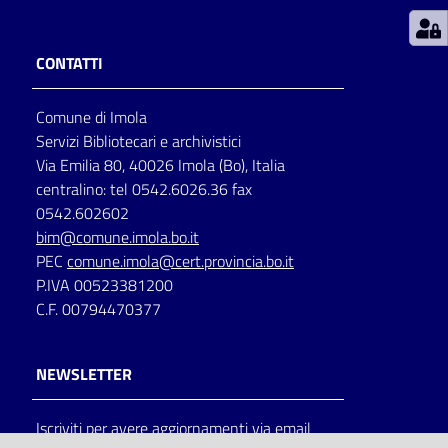
Patto
CONTATTI
per
la
Comune di Imola
lettura
Servizi Bibliotecari e archivistici
Via Emilia 80, 40026 Imola (Bo), Italia
centralino: tel 0542.6026.36 fax
Seguici
0542.602602
su
bim@comune.imola.bo.it
PEC
comune.imola@cert.provincia.bo.it
P.IVA 00523381200
C.F. 00794470377
NEWSLETTER
Iscriviti per avere aggiornamenti via email