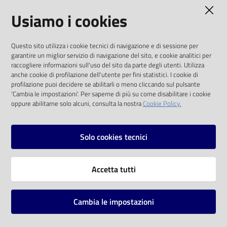
AMMINISTRAZIONE TRASPARENTE
Usiamo i cookies
Catalogo
on line
I dati personali pubblicati sono riutilizzabili
Questo sito utilizza i cookie tecnici di navigazione e di sessione per
solo alle condizioni previste dalla direttiva
Eventi
garantire un miglior servizio di navigazione del sito, e cookie analitici per
comunitaria 2003/98/CE e dal d.lgs. 36/2006
raccogliere informazioni sull'uso del sito da parte degli utenti. Utilizza
anche cookie di profilazione dell'utente per fini statistici. I cookie di
Chiedi al
SOCIAL
profilazione puoi decidere se abilitarli o meno cliccando sul pulsante
bibliotecario
'Cambia le impostazioni'. Per saperne di più su come disabilitare i cookie
oppure abilitarne solo alcuni, consulta la nostra
Cookie Policy.
Facebook
Youtube
Instagram
Avvisi
Solo cookies tecnici
Orari
Vai alla pagina
Accetta tutti
Privacy
Note legali
Cambia le impostazioni
Mappa del sito