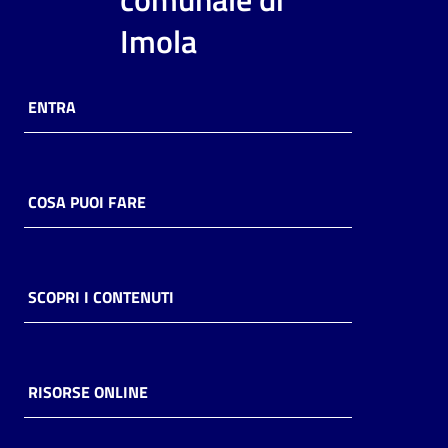
i
Imola
contenuti
ENTRA
Risorse
online
COSA PUOI FARE
Casa
SCOPRI I CONTENUTI
Piani
Archivio
storico
RISORSE ONLINE
Decentrate