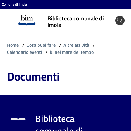
Comune di Imola
Vai al contenuto
Vai alla navigazione
Vai al footer
Biblioteca comunale di
Biblioteca
Imola
comunale
di Imola
Home
/
Cosa puoi fare
/
Altre attività
/
Calendario eventi
/
k. nel mare del tempo
Entra
Documenti
Cosa
puoi
fare
Biblioteca
Scopri
comunale di