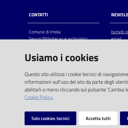
CONTATTI
NEWSLE
Comune di Imola
Iscriviti
Servizi Bibliotecari e archivistici
email
Via Emilia 80, 40026 Imola (Bo),
Italia
Usiamo i cookies
centralino: tel 0542.6026.36 fax
0542.602602
bim@comune.imola.bo.it
Questo sito utilizza i cookie tecnici di navigazione
PEC
informazioni sull'uso del sito da parte degli utenti
comune.imola@cert.provincia.bo.it
abilitarli o meno cliccando sul pulsante 'Cambia le
P.IVA 00523381200
Cookie Policy.
C.F. 00794470377
Solo cookies tecnici
Accetta tutti
Vai alla pagina