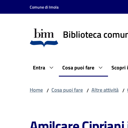
Vai al contenuto
Vai alla navigazione
Vai al footer
Comune di Imola
Biblioteca comun
Entra
Cosa puoi fare
Scopri 
Home
Cosa puoi fare
Altre attività
/
/
/
Salta al contenuto
Amilcare Cipriani 