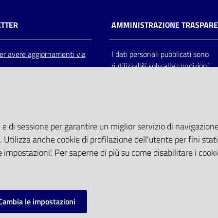
TTER
AMMINISTRAZIONE TRASPAR
 per avere aggiornamenti via
I dati personali pubblicati sono
riutilizzabili solo alle condizioni
previste dalla direttiva comunitar
2003/98/CE e dal d.lgs. 36/200
 e di sessione per garantire un miglior servizio di navigazione 
. Utilizza anche cookie di profilazione dell'utente per fini stati
 impostazioni'. Per saperne di più su come disabilitare i cooki
Cambia le impostazioni