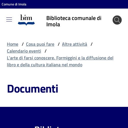
Comune di Imola
Vai al contenuto
Vai alla navigazione
Vai al footer
Biblioteca comunale di
Biblioteca
Imola
comunale
di Imola
Home
/
Cosa puoi fare
/
Altre attività
/
Calendario eventi
/
L’arte di farsi conoscere. Formiggini e la diffusione del
Entra
libro e della cultura italiana nel mondo
Documenti
Cosa
puoi
fare
Scopri