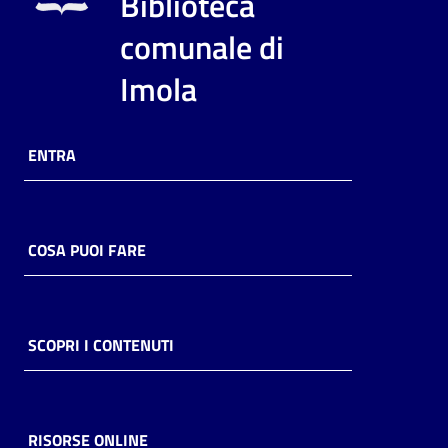
Biblioteca
i
contenuti
comunale di
Imola
Risorse
online
ENTRA
COSA PUOI FARE
Casa
Piani
SCOPRI I CONTENUTI
Archivio
storico
RISORSE ONLINE
Decentrate