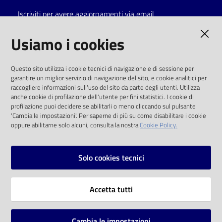
Iscriviti per avere aggiornamenti via email
Catalogo
on line
AMMINISTRAZIONE TRASPARENTE
Usiamo i cookies
Eventi
I dati personali pubblicati sono riutilizzabili
Questo sito utilizza i cookie tecnici di navigazione e di sessione per
solo alle condizioni previste dalla direttiva
garantire un miglior servizio di navigazione del sito, e cookie analitici per
Chiedi al
comunitaria 2003/98/CE e dal d.lgs. 36/2006
raccogliere informazioni sull'uso del sito da parte degli utenti. Utilizza
bibliotecario
anche cookie di profilazione dell'utente per fini statistici. I cookie di
SOCIAL
profilazione puoi decidere se abilitarli o meno cliccando sul pulsante
Avvisi
'Cambia le impostazioni'. Per saperne di più su come disabilitare i cookie
oppure abilitarne solo alcuni, consulta la nostra
Cookie Policy.
Facebook
Youtube
Instagram
Orari
Solo cookies tecnici
Vai alla pagina
Accetta tutti
Privacy
Note legali
Cambia le impostazioni