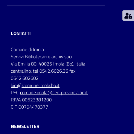
Patto
per
la
CONTATTI
lettura
Comune di Imola
Servizi Bibliotecari e archivistici
Seguici
Via Emilia 80, 40026 Imola (Bo), Italia
su
centralino: tel 0542.6026.36 fax
0542.602602
bim@comune.imola.bo.it
PEC
comune.imola@cert.provincia.bo.it
P.IVA 00523381200
C.F. 00794470377
NEWSLETTER