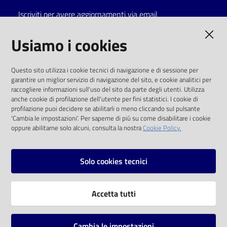
Iscriviti per avere aggiornamenti via email
Catalogo
on line
AMMINISTRAZIONE TRASPARENTE
Usiamo i cookies
Eventi
I dati personali pubblicati sono riutilizzabili
Questo sito utilizza i cookie tecnici di navigazione e di sessione per
solo alle condizioni previste dalla direttiva
garantire un miglior servizio di navigazione del sito, e cookie analitici per
Chiedi al
comunitaria 2003/98/CE e dal d.lgs. 36/2006
raccogliere informazioni sull'uso del sito da parte degli utenti. Utilizza
bibliotecario
anche cookie di profilazione dell'utente per fini statistici. I cookie di
SOCIAL
profilazione puoi decidere se abilitarli o meno cliccando sul pulsante
Avvisi
'Cambia le impostazioni'. Per saperne di più su come disabilitare i cookie
oppure abilitarne solo alcuni, consulta la nostra
Cookie Policy.
Facebook
Youtube
Instagram
Orari
Solo cookies tecnici
Vai alla pagina
Accetta tutti
Privacy
Note legali
Cambia le impostazioni