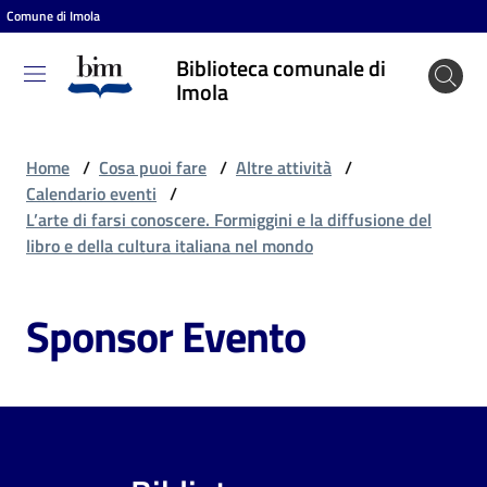
Comune di Imola
Vai al contenuto
Vai alla navigazione
Vai al footer
Biblioteca comunale di
Biblioteca
Imola
comunale
di Imola
Home
/
Cosa puoi fare
/
Altre attività
/
Calendario eventi
/
L’arte di farsi conoscere. Formiggini e la diffusione del
Entra
libro e della cultura italiana nel mondo
Sponsor Evento
Cosa
puoi
fare
Scopri