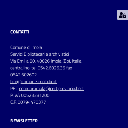
Patto
per
la
CONTATTI
lettura
Comune di Imola
Servizi Bibliotecari e archivistici
Seguici
Via Emilia 80, 40026 Imola (Bo), Italia
su
centralino: tel 0542.6026.36 fax
0542.602602
bim@comune.imola.bo.it
PEC
comune.imola@cert.provincia.bo.it
P.IVA 00523381200
C.F. 00794470377
NEWSLETTER