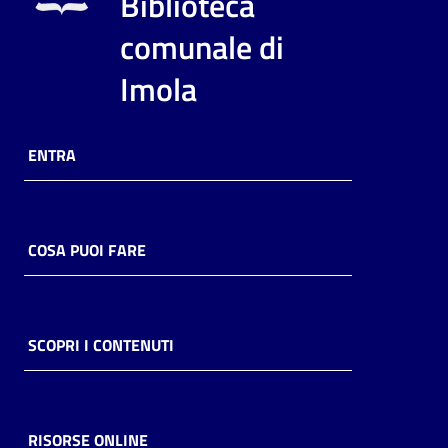
Biblioteca
i
contenuti
comunale di
Imola
Risorse
online
ENTRA
COSA PUOI FARE
Casa
Piani
SCOPRI I CONTENUTI
Archivio
storico
RISORSE ONLINE
Decentrate