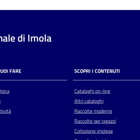
ale di Imola
PUOI FARE
SCOPRI I CONTENUTI
oteca
Cataloghi on-line
a
Altri cataloghi
tività
Raccolte moderne
Raccolte per ragazzi
Collezione imolese