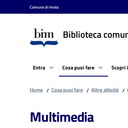
Vai al contenuto
Vai alla navigazione
Vai al footer
Comune di Imola
Biblioteca comun
Entra
Cosa puoi fare
Scopri 
Home
Cosa puoi fare
Altre attività
/
/
/
Multimedia