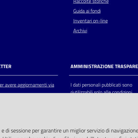
Raccolte storiche
Guida ai fondi
Inventari on-line
Archivi
TTER
AMMINISTRAZIONE TRASPAR
 per avere aggiornamenti via
I dati personali pubblicati sono
riutilizzabili solo alle condizioni
previste dalla direttiva comunitar
2003/98/CE e dal d.lgs. 36/200
 e di sessione per garantire un miglior servizio di navigazione 