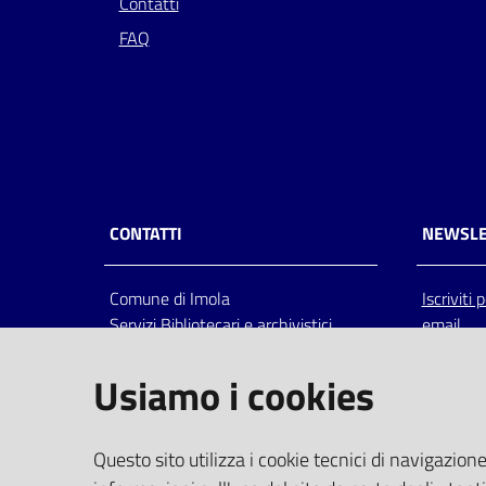
Contatti
FAQ
CONTATTI
NEWSLE
Comune di Imola
Iscriviti
Servizi Bibliotecari e archivistici
email
Via Emilia 80, 40026 Imola (Bo),
Italia
Usiamo i cookies
centralino: tel 0542.6026.36 fax
0542.602602
bim@comune.imola.bo.it
Questo sito utilizza i cookie tecnici di navigazione
PEC