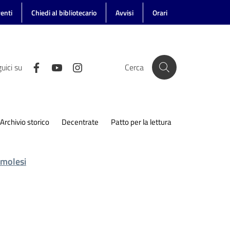
enti
Chiedi al bibliotecario
Avvisi
Orari
uici su
Cerca
Archivio storico
Decentrate
Patto per la lettura
 imolesi