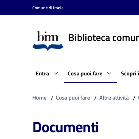
Vai al contenuto
Vai alla navigazione
Vai al footer
Comune di Imola
Biblioteca comun
Entra
Cosa puoi fare
Scopri 
Home
Cosa puoi fare
Altre attività
/
/
/
Documenti