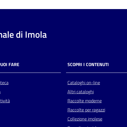
ale di Imola
PUOI FARE
SCOPRI I CONTENUTI
oteca
Cataloghi on-line
a
Altri cataloghi
tività
Raccolte moderne
Raccolte per ragazzi
Collezione imolese