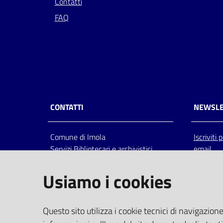
Contatti
FAQ
CONTATTI
NEWSLE
Comune di Imola
Iscriviti
Servizi Bibliotecari e archivistici
email
Via Emilia 80, 40026 Imola (Bo),
Italia
Usiamo i cookies
centralino: tel 0542.6026.36 fax
0542.602602
bim@comune.imola.bo.it
Questo sito utilizza i cookie tecnici di navigazione
PEC