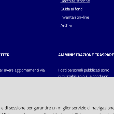
Raccolte storiche
Guida ai fondi
Inventari on-line
Archivi
TTER
AMMINISTRAZIONE TRASPAR
 per avere aggiornamenti via
I dati personali pubblicati sono
riutilizzabili solo alle condizioni
previste dalla direttiva comunitar
2003/98/CE e dal d.lgs. 36/200
 e di sessione per garantire un miglior servizio di navigazione 