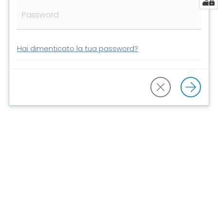
Risorse
online
Hai dimenticato la tua password?
Casa
Piani
Archivio
storico
Decentrate
Patto
per