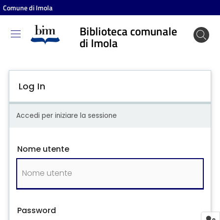
Comune di Imola
Biblioteca comunale
Biblioteca
di Imola
comunale
di Imola
Log In
Entra
Accedi per iniziare la sessione
Cosa
Nome utente
puoi
fare
Scopri
i
Password
contenuti