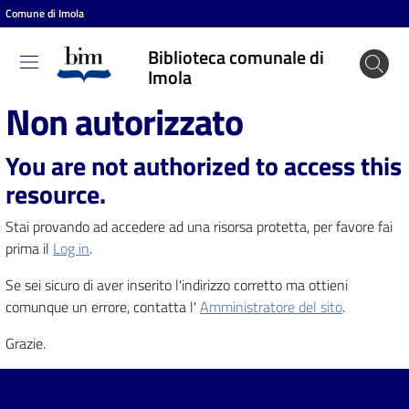
Comune di Imola
Vai al contenuto
Vai alla navigazione
Vai al footer
Biblioteca comunale di
Biblioteca
Imola
comunale
Non autorizzato
di Imola
You are not authorized to access this
resource.
Entra
Stai provando ad accedere ad una risorsa protetta, per favore fai
prima il
Log in
.
Cosa
Se sei sicuro di aver inserito l'indirizzo corretto ma ottieni
puoi
comunque un errore, contatta l'
Amministratore del sito
.
fare
Grazie.
Scopri