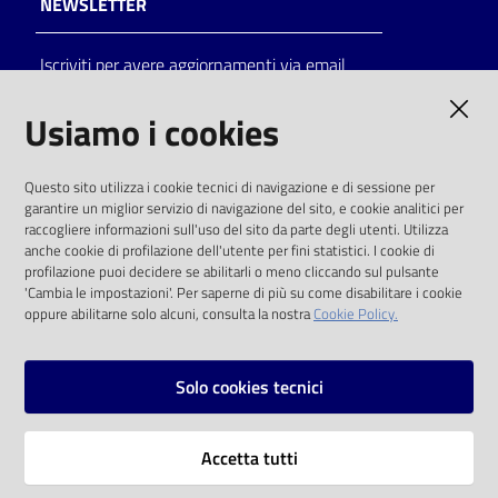
NEWSLETTER
Catalogo
Iscriviti per avere aggiornamenti via email
on line
AMMINISTRAZIONE TRASPARENTE
Usiamo i cookies
Eventi
I dati personali pubblicati sono riutilizzabili
Chiedi al
Questo sito utilizza i cookie tecnici di navigazione e di sessione per
solo alle condizioni previste dalla direttiva
bibliotecario
garantire un miglior servizio di navigazione del sito, e cookie analitici per
comunitaria 2003/98/CE e dal d.lgs. 36/2006
raccogliere informazioni sull'uso del sito da parte degli utenti. Utilizza
anche cookie di profilazione dell'utente per fini statistici. I cookie di
Avvisi
SOCIAL
profilazione puoi decidere se abilitarli o meno cliccando sul pulsante
'Cambia le impostazioni'. Per saperne di più su come disabilitare i cookie
oppure abilitarne solo alcuni, consulta la nostra
Cookie Policy.
Orari
Facebook
Youtube
Instagram
Solo cookies tecnici
Vai alla pagina
Accetta tutti
Privacy