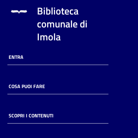
i
Biblioteca
contenuti
comunale di
Imola
Risorse
online
ENTRA
COSA PUOI FARE
Casa
Piani
Archivio
SCOPRI I CONTENUTI
storico
Decentrate