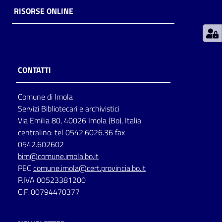
RISORSE ONLINE
Patto
per
la
lettura
CONTATTI
Comune di Imola
Seguici
Servizi Bibliotecari e archivistici
su
Via Emilia 80, 40026 Imola (Bo), Italia
centralino: tel 0542.6026.36 fax
0542.602602
bim@comune.imola.bo.it
PEC
comune.imola@cert.provincia.bo.it
P.IVA 00523381200
C.F. 00794470377