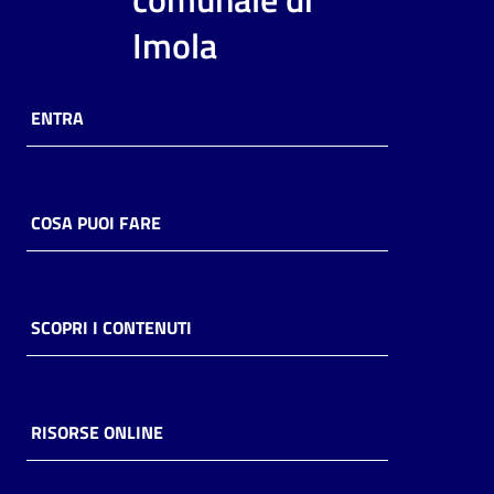
i
Imola
contenuti
ENTRA
Risorse
online
COSA PUOI FARE
Casa
SCOPRI I CONTENUTI
Piani
Archivio
storico
RISORSE ONLINE
Decentrate