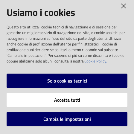
AMMINISTRAZIONE TRASPARENTE
Usiamo i cookies
Catalogo
on line
I dati personali pubblicati sono riutilizzabili
Questo sito utilizza i cookie tecnici di navigazione e di sessione per
solo alle condizioni previste dalla direttiva
Eventi
garantire un miglior servizio di navigazione del sito, e cookie analitici per
comunitaria 2003/98/CE e dal d.lgs. 36/2006
raccogliere informazioni sull'uso del sito da parte degli utenti. Utilizza
anche cookie di profilazione dell'utente per fini statistici. I cookie di
Chiedi al
SOCIAL
profilazione puoi decidere se abilitarli o meno cliccando sul pulsante
bibliotecario
'Cambia le impostazioni'. Per saperne di più su come disabilitare i cookie
oppure abilitarne solo alcuni, consulta la nostra
Cookie Policy.
Facebook
Youtube
Instagram
Avvisi
Solo cookies tecnici
Orari
Vai alla pagina
Accetta tutti
Privacy
Note legali
Cambia le impostazioni
Mappa del sito