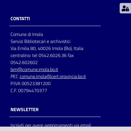
Patto
CONTATTI
per
la
Comune di Imola
lettura
Servizi Bibliotecari e archivistici
Via Emilia 80, 40026 Imola (Bo), Italia
centralino: tel 0542.6026.36 fax
Seguici
0542.602602
su
bim@comune.imola.bo.it
PEC
comune.imola@cert.provincia.bo.it
P.IVA 00523381200
C.F. 00794470377
NEWSLETTER
Iscriviti per avere aggiornamenti via email