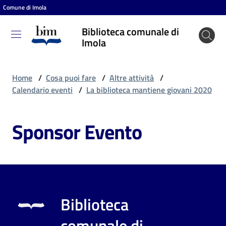
Comune di Imola
Vai al contenuto
Vai alla navigazione
Vai al footer
Biblioteca comunale di
Biblioteca
Imola
comunale
di Imola
Home
/
Cosa puoi fare
/
Altre attività
/
Calendario eventi
/
La biblioteca mantiene giovani 2020
Entra
Sponsor Evento
Cosa
puoi
fare
Biblioteca
Scopri
comunale di