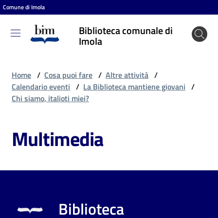
Comune di Imola
Vai al contenuto
Vai alla navigazione
Vai al footer
Biblioteca comunale di
Biblioteca
Imola
comunale
di Imola
Home
/
Cosa puoi fare
/
Altre attività
/
Calendario eventi
/
La Biblioteca mantiene giovani
/
Chi siamo, italioti miei?
Entra
Multimedia
Cosa
puoi
fare
Biblioteca
Scopri