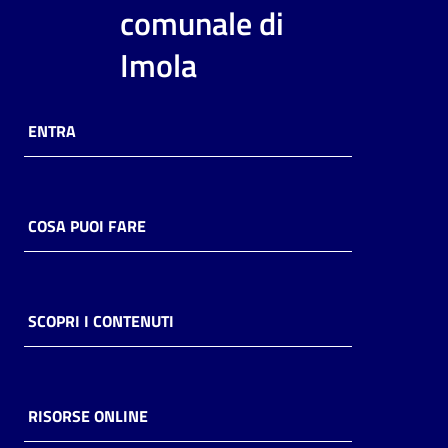
i
comunale di
contenuti
Imola
Risorse
ENTRA
online
COSA PUOI FARE
Casa
Piani
SCOPRI I CONTENUTI
Archivio
storico
RISORSE ONLINE
Decentrate