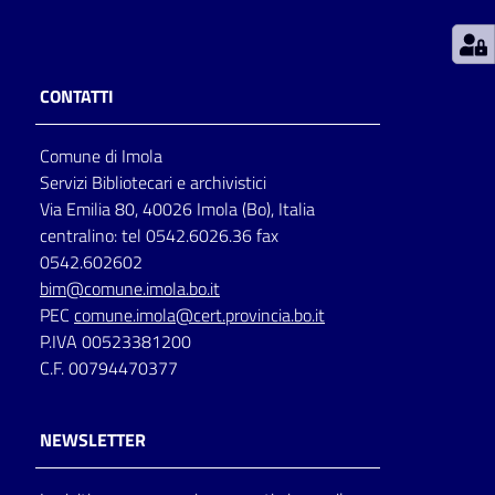
Patto
per
CONTATTI
la
lettura
Comune di Imola
Servizi Bibliotecari e archivistici
Via Emilia 80, 40026 Imola (Bo), Italia
Seguici
centralino: tel 0542.6026.36 fax
su
0542.602602
bim@comune.imola.bo.it
PEC
comune.imola@cert.provincia.bo.it
P.IVA 00523381200
C.F. 00794470377
NEWSLETTER