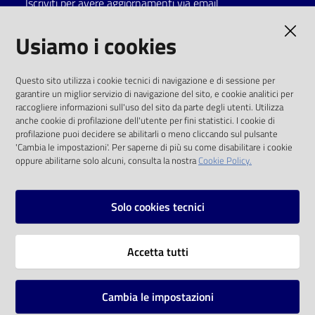
Iscriviti per avere aggiornamenti via email
Catalogo
AMMINISTRAZIONE TRASPARENTE
Usiamo i cookies
on line
I dati personali pubblicati sono riutilizzabili
Eventi
Questo sito utilizza i cookie tecnici di navigazione e di sessione per
solo alle condizioni previste dalla direttiva
garantire un miglior servizio di navigazione del sito, e cookie analitici per
comunitaria 2003/98/CE e dal d.lgs. 36/2006
raccogliere informazioni sull'uso del sito da parte degli utenti. Utilizza
Chiedi al
anche cookie di profilazione dell'utente per fini statistici. I cookie di
bibliotecario
SOCIAL
profilazione puoi decidere se abilitarli o meno cliccando sul pulsante
'Cambia le impostazioni'. Per saperne di più su come disabilitare i cookie
oppure abilitarne solo alcuni, consulta la nostra
Cookie Policy.
Avvisi
Facebook
Youtube
Instagram
Orari
Solo cookies tecnici
Vai alla pagina
Accetta tutti
Privacy
Note legali
Cambia le impostazioni