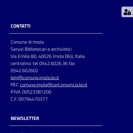
Patto
per
CONTATTI
la
lettura
Comune di Imola
Servizi Bibliotecari e archivistici
Via Emilia 80, 40026 Imola (Bo), Italia
Seguici
centralino: tel 0542.6026.36 fax
su
0542.602602
bim@comune.imola.bo.it
PEC
comune.imola@cert.provincia.bo.it
P.IVA 00523381200
C.F. 00794470377
NEWSLETTER