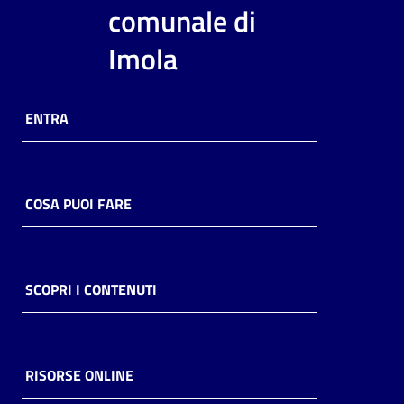
i
comunale di
contenuti
Imola
Risorse
ENTRA
online
COSA PUOI FARE
Casa
Piani
SCOPRI I CONTENUTI
Archivio
storico
RISORSE ONLINE
Decentrate