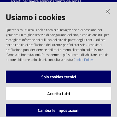
Iscriviti per avere aggiornamenti via email
Catalogo
AMMINISTRAZIONE TRASPARENTE
Usiamo i cookies
on line
I dati personali pubblicati sono riutilizzabili
Eventi
Questo sito utilizza i cookie tecnici di navigazione e di sessione per
solo alle condizioni previste dalla direttiva
garantire un miglior servizio di navigazione del sito, e cookie analitici per
comunitaria 2003/98/CE e dal d.lgs. 36/2006
raccogliere informazioni sull'uso del sito da parte degli utenti. Utilizza
Chiedi al
anche cookie di profilazione dell'utente per fini statistici. I cookie di
bibliotecario
SOCIAL
profilazione puoi decidere se abilitarli o meno cliccando sul pulsante
'Cambia le impostazioni'. Per saperne di più su come disabilitare i cookie
oppure abilitarne solo alcuni, consulta la nostra
Cookie Policy.
Avvisi
Facebook
Youtube
Instagram
Orari
Solo cookies tecnici
Vai alla pagina
Accetta tutti
Privacy
Note legali
Cambia le impostazioni