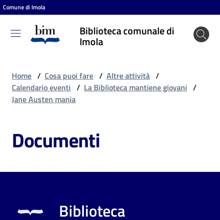
Comune di Imola
Vai al contenuto
Vai alla navigazione
Vai al footer
Biblioteca comunale di
Biblioteca
Imola
comunale
di Imola
Home
/
Cosa puoi fare
/
Altre attività
/
Calendario eventi
/
La Biblioteca mantiene giovani
/
Jane Austen mania
Entra
Documenti
Cosa
puoi
fare
Biblioteca
Scopri