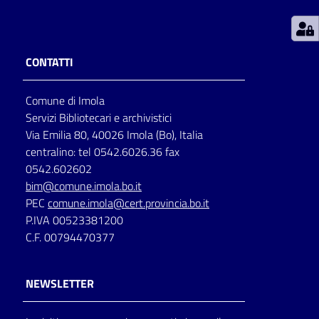
Patto
per
CONTATTI
la
lettura
Comune di Imola
Servizi Bibliotecari e archivistici
Via Emilia 80, 40026 Imola (Bo), Italia
Seguici
centralino: tel 0542.6026.36 fax
su
0542.602602
bim@comune.imola.bo.it
PEC
comune.imola@cert.provincia.bo.it
P.IVA 00523381200
C.F. 00794470377
NEWSLETTER