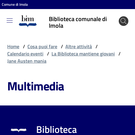
Comune di Imola
Vai al contenuto
Vai alla navigazione
Vai al footer
Biblioteca comunale di
Biblioteca
Imola
comunale
di Imola
Home
/
Cosa puoi fare
/
Altre attività
/
Calendario eventi
/
La Biblioteca mantiene giovani
/
Jane Austen mania
Entra
Multimedia
Cosa
puoi
fare
Biblioteca
Scopri