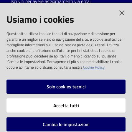
Iscriviti per avere aggiornamenti via email
Catalogo
AMMINISTRAZIONE TRASPARENTE
Usiamo i cookies
on line
I dati personali pubblicati sono riutilizzabili
Eventi
Questo sito utilizza i cookie tecnici di navigazione e di sessione per
solo alle condizioni previste dalla direttiva
garantire un miglior servizio di navigazione del sito, e cookie analitici per
comunitaria 2003/98/CE e dal d.lgs. 36/2006
raccogliere informazioni sull'uso del sito da parte degli utenti. Utilizza
Chiedi al
anche cookie di profilazione dell'utente per fini statistici. I cookie di
bibliotecario
SOCIAL
profilazione puoi decidere se abilitarli o meno cliccando sul pulsante
'Cambia le impostazioni'. Per saperne di più su come disabilitare i cookie
oppure abilitarne solo alcuni, consulta la nostra
Cookie Policy.
Avvisi
Facebook
Youtube
Instagram
Orari
Solo cookies tecnici
Vai alla pagina
Accetta tutti
Privacy
Note legali
Cambia le impostazioni