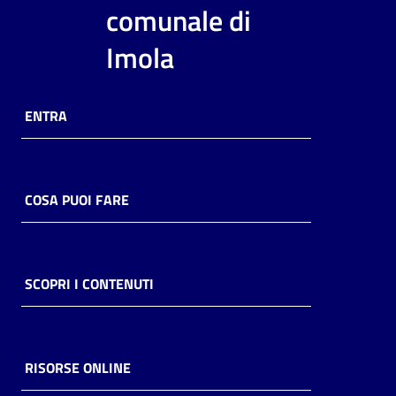
i
comunale di
contenuti
Imola
Risorse
ENTRA
online
COSA PUOI FARE
Casa
Piani
SCOPRI I CONTENUTI
Archivio
storico
RISORSE ONLINE
Decentrate