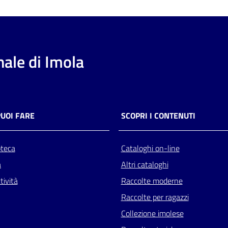
ale di Imola
PUOI FARE
SCOPRI I CONTENUTI
oteca
Cataloghi on-line
a
Altri cataloghi
tività
Raccolte moderne
Raccolte per ragazzi
Collezione imolese