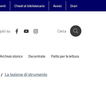
enti
Chiedi al bibliotecario
Avvisi
Orari
uici su
Cerca
Archivio storico
Decentrate
Patto per la lettura
La lezione di strumento
/