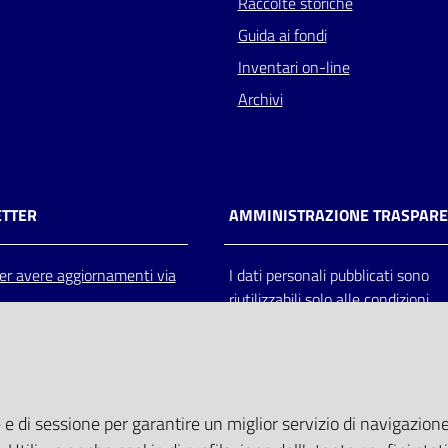
Raccolte storiche
Guida ai fondi
Inventari on-line
Archivi
TTER
AMMINISTRAZIONE TRASPAR
 per avere aggiornamenti via
I dati personali pubblicati sono
riutilizzabili solo alle condizioni
previste dalla direttiva comunitar
2003/98/CE e dal d.lgs. 36/200
 e di sessione per garantire un miglior servizio di navigazione 