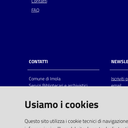
Contatti
FAQ
CONTATTI
NEWSLE
Comune di Imola
Iscriviti
Servizi Bibliotecari e archivistici
email
Via Emilia 80, 40026 Imola (Bo),
Italia
Usiamo i cookies
centralino: tel 0542.6026.36 fax
0542.602602
bim@comune.imola.bo.it
Questo sito utilizza i cookie tecnici di navigazione
PEC