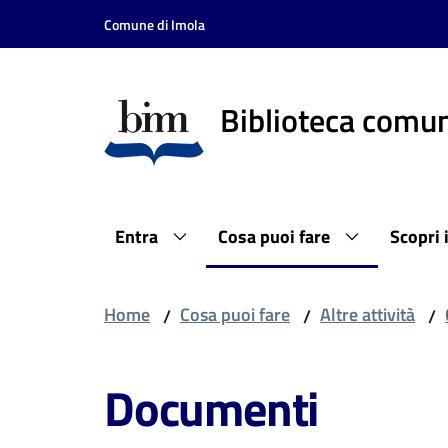
Vai al contenuto
Vai alla navigazione
Vai al footer
Comune di Imola
Biblioteca comun
Entra
Cosa puoi fare
Scopri 
Home
Cosa puoi fare
Altre attività
/
/
/
Documenti