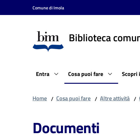
Vai al contenuto
Vai alla navigazione
Vai al footer
Comune di Imola
Biblioteca comun
Entra
Cosa puoi fare
Scopri 
Home
Cosa puoi fare
Altre attività
/
/
/
Documenti