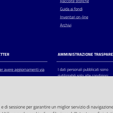
Raccolte storiche
Guida ai fondi
Inventari on-line
Archivi
TTER
AMMINISTRAZIONE TRASPAR
 per avere aggiornamenti via
I dati personali pubblicati sono
riutilizzabili solo alle condizioni
previste dalla direttiva comunitar
2003/98/CE e dal d.lgs. 36/200
 e di sessione per garantire un miglior servizio di navigazione 