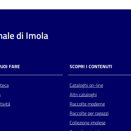
ale di Imola
PUOI FARE
SCOPRI I CONTENUTI
oteca
Cataloghi on-line
a
Altri cataloghi
tività
Raccolte moderne
Raccolte per ragazzi
Collezione imolese