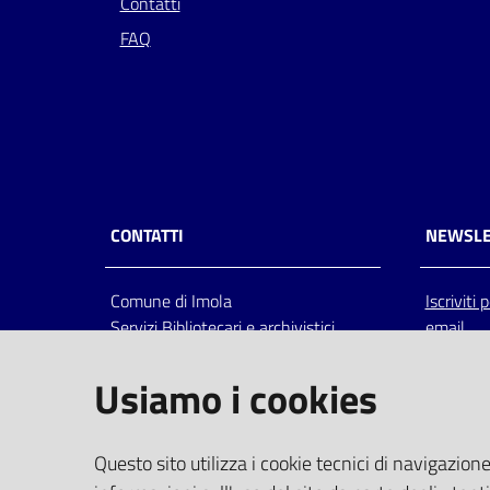
Contatti
FAQ
CONTATTI
NEWSLE
Comune di Imola
Iscriviti
Servizi Bibliotecari e archivistici
email
Via Emilia 80, 40026 Imola (Bo),
Italia
Usiamo i cookies
centralino: tel 0542.6026.36 fax
0542.602602
bim@comune.imola.bo.it
Questo sito utilizza i cookie tecnici di navigazione
PEC