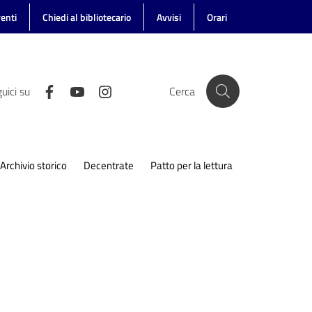
enti
Chiedi al bibliotecario
Avvisi
Orari
uici su
Cerca
Archivio storico
Decentrate
Patto per la lettura