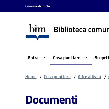
Vai al contenuto
Vai alla navigazione
Vai al footer
Comune di Imola
Biblioteca comun
Entra
Cosa puoi fare
Scopri 
Home
Cosa puoi fare
Altre attività
/
/
/
Documenti