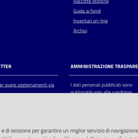
Raccolte storiche
Guida ai fondi
Inventari on-line
Archivi
TTER
AMMINISTRAZIONE TRASPAR
 per avere aggiornamenti via
I dati personali pubblicati sono
riutilizzabili solo alle condizioni
previste dalla direttiva comunitar
2003/98/CE e dal d.lgs. 36/200
 e di sessione per garantire un miglior servizio di navigazione 