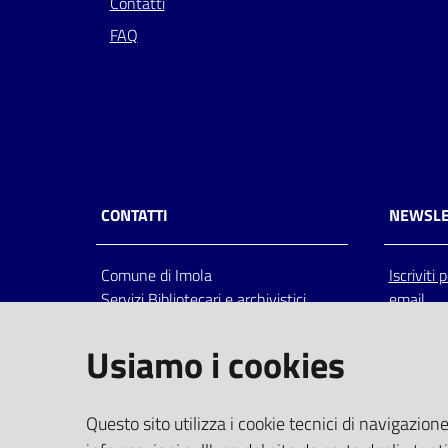
Contatti
FAQ
CONTATTI
NEWSLE
Comune di Imola
Iscriviti
Servizi Bibliotecari e archivistici
email
Via Emilia 80, 40026 Imola (Bo),
Italia
Usiamo i cookies
centralino: tel 0542.6026.36 fax
0542.602602
bim@comune.imola.bo.it
Questo sito utilizza i cookie tecnici di navigazione
PEC