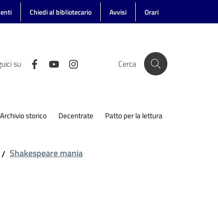
enti
Chiedi al bibliotecario
Avvisi
Orari
uici su
Cerca
Archivio storico
Decentrate
Patto per la lettura
Shakespeare mania
/