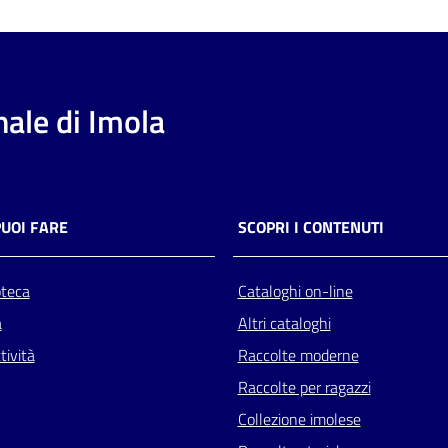
ale di Imola
PUOI FARE
SCOPRI I CONTENUTI
oteca
Cataloghi on-line
a
Altri cataloghi
tività
Raccolte moderne
Raccolte per ragazzi
Collezione imolese