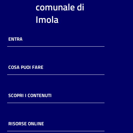
i
comunale di
contenuti
Imola
Risorse
ENTRA
online
COSA PUOI FARE
Casa
Piani
SCOPRI I CONTENUTI
Archivio
storico
RISORSE ONLINE
Decentrate