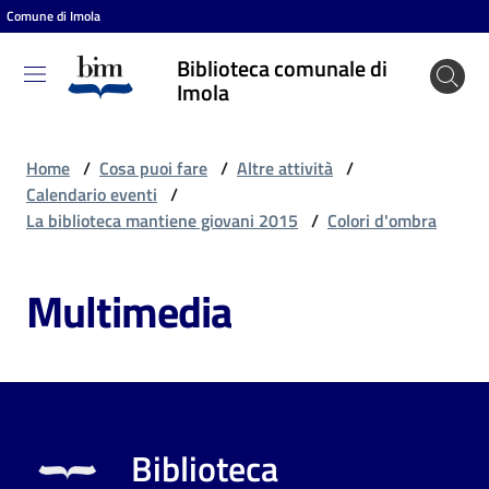
Comune di Imola
Vai al contenuto
Vai alla navigazione
Vai al footer
Biblioteca comunale di
Biblioteca
Imola
comunale
di Imola
Home
/
Cosa puoi fare
/
Altre attività
/
Calendario eventi
/
La biblioteca mantiene giovani 2015
/
Colori d'ombra
Entra
Multimedia
Cosa
puoi
fare
Biblioteca
Scopri