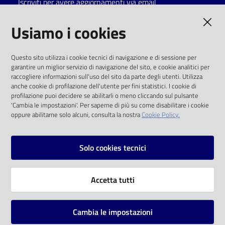
Iscriviti per avere aggiornamenti via email
Catalogo
AMMINISTRAZIONE TRASPARENTE
Usiamo i cookies
on line
I dati personali pubblicati sono riutilizzabili
Eventi
Questo sito utilizza i cookie tecnici di navigazione e di sessione per
solo alle condizioni previste dalla direttiva
garantire un miglior servizio di navigazione del sito, e cookie analitici per
comunitaria 2003/98/CE e dal d.lgs. 36/2006
raccogliere informazioni sull'uso del sito da parte degli utenti. Utilizza
Chiedi al
anche cookie di profilazione dell'utente per fini statistici. I cookie di
bibliotecario
SOCIAL
profilazione puoi decidere se abilitarli o meno cliccando sul pulsante
'Cambia le impostazioni'. Per saperne di più su come disabilitare i cookie
oppure abilitarne solo alcuni, consulta la nostra
Cookie Policy.
Avvisi
Facebook
Youtube
Instagram
Orari
Solo cookies tecnici
Vai alla pagina
Accetta tutti
Privacy
Note legali
Cambia le impostazioni