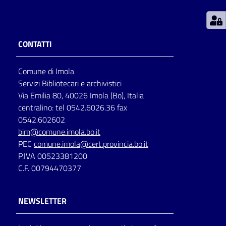
Patto
per
CONTATTI
la
lettura
Comune di Imola
Servizi Bibliotecari e archivistici
Via Emilia 80, 40026 Imola (Bo), Italia
Seguici
centralino: tel 0542.6026.36 fax
su
0542.602602
bim@comune.imola.bo.it
PEC
comune.imola@cert.provincia.bo.it
P.IVA 00523381200
C.F. 00794470377
NEWSLETTER