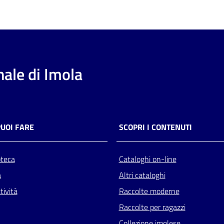
ale di Imola
PUOI FARE
SCOPRI I CONTENUTI
oteca
Cataloghi on-line
a
Altri cataloghi
tività
Raccolte moderne
Raccolte per ragazzi
Collezione imolese