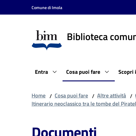
Vai al contenuto
Vai alla navigazione
Vai al footer
Comune di Imola
Biblioteca comun
Entra
Cosa puoi fare
Scopri 
Home
Cosa puoi fare
Altre attività
/
/
/
Itinerario neoclassico tra le tombe del Pirate
Documenti