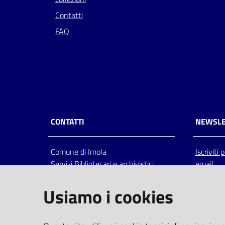
Contatti
FAQ
CONTATTI
NEWSLE
Comune di Imola
Iscriviti
Servizi Bibliotecari e archivistici
email
Via Emilia 80, 40026 Imola (Bo),
Italia
Usiamo i cookies
centralino: tel 0542.6026.36 fax
0542.602602
bim@comune.imola.bo.it