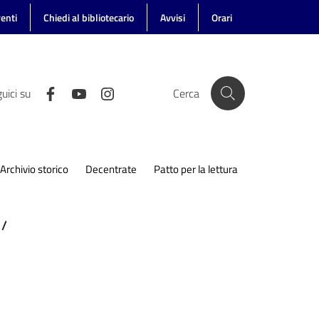
enti
Chiedi al bibliotecario
Avvisi
Orari
uici su
Cerca
Archivio storico
Decentrate
Patto per la lettura
/