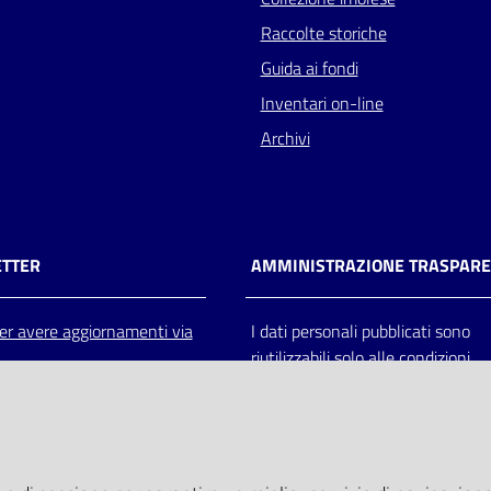
Raccolte storiche
Guida ai fondi
Inventari on-line
Archivi
TTER
AMMINISTRAZIONE TRASPAR
 per avere aggiornamenti via
I dati personali pubblicati sono
riutilizzabili solo alle condizioni
previste dalla direttiva comunitar
2003/98/CE e dal d.lgs. 36/200