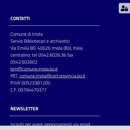
Patto
CONTATTI
per
la
Comune di Imola
lettura
Servizi Bibliotecari e archivistici
Via Emilia 80, 40026 Imola (Bo), Italia
centralino: tel 0542.6026.36 fax
Seguici
0542.602602
su
bim@comune.imola.bo.it
PEC
comune.imola@cert.provincia.bo.it
P.IVA 00523381200
C.F. 00794470377
NEWSLETTER
Iscriviti per avere aggiornamenti via email