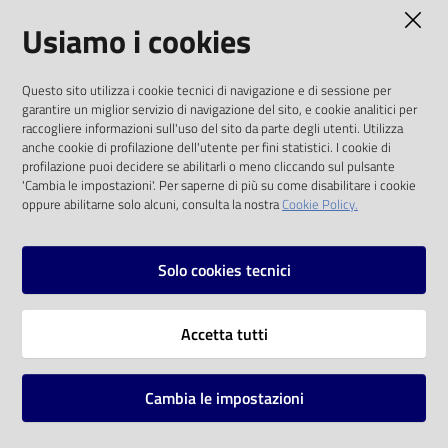
AMMINISTRAZIONE TRASPARENTE
Usiamo i cookies
Catalogo
on line
I dati personali pubblicati sono riutilizzabili
Questo sito utilizza i cookie tecnici di navigazione e di sessione per
solo alle condizioni previste dalla direttiva
Eventi
garantire un miglior servizio di navigazione del sito, e cookie analitici per
comunitaria 2003/98/CE e dal d.lgs. 36/2006
raccogliere informazioni sull'uso del sito da parte degli utenti. Utilizza
anche cookie di profilazione dell'utente per fini statistici. I cookie di
Chiedi al
SOCIAL
profilazione puoi decidere se abilitarli o meno cliccando sul pulsante
bibliotecario
'Cambia le impostazioni'. Per saperne di più su come disabilitare i cookie
oppure abilitarne solo alcuni, consulta la nostra
Cookie Policy.
Facebook
Youtube
Instagram
Avvisi
Solo cookies tecnici
Orari
Vai alla pagina
Accetta tutti
Privacy
Note legali
Cambia le impostazioni
Mappa del sito