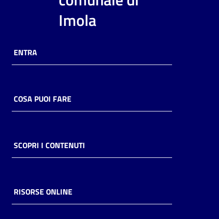
i
Imola
contenuti
ENTRA
Risorse
online
COSA PUOI FARE
Casa
SCOPRI I CONTENUTI
Piani
Archivio
storico
RISORSE ONLINE
Decentrate