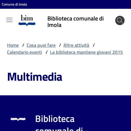
Comune di Imola
Vai al contenuto
Vai alla navigazione
Vai al footer
Biblioteca comunale di
Biblioteca
Imola
comunale
di Imola
Home
/
Cosa puoi fare
/
Altre attività
/
Calendario eventi
/
La biblioteca mantiene giovani 2015
Entra
Multimedia
Cosa
puoi
fare
Biblioteca
Scopri
comunale di