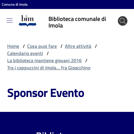
Comune di Imola
Vai al contenuto
Vai alla navigazione
Vai al footer
Biblioteca comunale di
Biblioteca
Imola
comunale
di Imola
Home
/
Cosa puoi fare
/
Altre attività
/
Calendario eventi
/
La biblioteca mantiene giovani 2016
/
Entra
Tra i cappuccini di Imola… fra Gioacchino
Sponsor Evento
Cosa
puoi
fare
Scopri