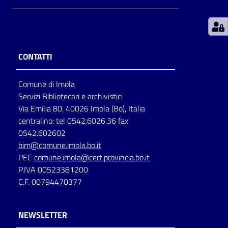
Patto
per
la
CONTATTI
lettura
Comune di Imola
Servizi Bibliotecari e archivistici
Seguici
Via Emilia 80, 40026 Imola (Bo), Italia
su
centralino: tel 0542.6026.36 fax
0542.602602
bim@comune.imola.bo.it
PEC
comune.imola@cert.provincia.bo.it
P.IVA 00523381200
C.F. 00794470377
NEWSLETTER