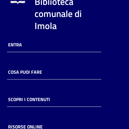
Biblioteca
i
contenuti
comunale di
Imola
Risorse
online
ENTRA
COSA PUOI FARE
Casa
Piani
SCOPRI I CONTENUTI
Archivio
storico
RISORSE ONLINE
Decentrate