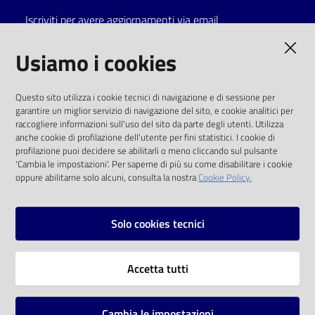
Iscriviti per avere aggiornamenti via email
Catalogo
on line
AMMINISTRAZIONE TRASPARENTE
Usiamo i cookies
Eventi
I dati personali pubblicati sono riutilizzabili
Questo sito utilizza i cookie tecnici di navigazione e di sessione per
solo alle condizioni previste dalla direttiva
garantire un miglior servizio di navigazione del sito, e cookie analitici per
Chiedi al
comunitaria 2003/98/CE e dal d.lgs. 36/2006
raccogliere informazioni sull'uso del sito da parte degli utenti. Utilizza
bibliotecario
anche cookie di profilazione dell'utente per fini statistici. I cookie di
SOCIAL
profilazione puoi decidere se abilitarli o meno cliccando sul pulsante
Avvisi
'Cambia le impostazioni'. Per saperne di più su come disabilitare i cookie
oppure abilitarne solo alcuni, consulta la nostra
Cookie Policy.
Facebook
Youtube
Instagram
Orari
Solo cookies tecnici
Vai alla pagina
Accetta tutti
Privacy
Note legali
Cambia le impostazioni