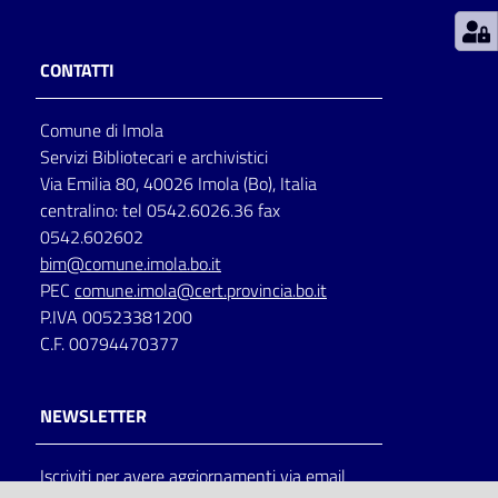
Patto
CONTATTI
per
la
Comune di Imola
lettura
Servizi Bibliotecari e archivistici
Via Emilia 80, 40026 Imola (Bo), Italia
centralino: tel 0542.6026.36 fax
Seguici
0542.602602
su
bim@comune.imola.bo.it
PEC
comune.imola@cert.provincia.bo.it
P.IVA 00523381200
C.F. 00794470377
NEWSLETTER
Iscriviti per avere aggiornamenti via email