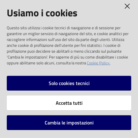
AMMINISTRAZIONE TRASPARENTE
Usiamo i cookies
Catalogo
on line
I dati personali pubblicati sono riutilizzabili
Questo sito utilizza i cookie tecnici di navigazione e di sessione per
solo alle condizioni previste dalla direttiva
Eventi
garantire un miglior servizio di navigazione del sito, e cookie analitici per
comunitaria 2003/98/CE e dal d.lgs. 36/2006
raccogliere informazioni sull'uso del sito da parte degli utenti. Utilizza
anche cookie di profilazione dell'utente per fini statistici. I cookie di
Chiedi al
SOCIAL
profilazione puoi decidere se abilitarli o meno cliccando sul pulsante
bibliotecario
'Cambia le impostazioni'. Per saperne di più su come disabilitare i cookie
oppure abilitarne solo alcuni, consulta la nostra
Cookie Policy.
Facebook
Youtube
Instagram
Avvisi
Solo cookies tecnici
Orari
Vai alla pagina
Accetta tutti
Privacy
Note legali
Cambia le impostazioni
Mappa del sito