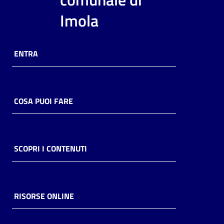
i
Imola
contenuti
ENTRA
Risorse
online
COSA PUOI FARE
Casa
SCOPRI I CONTENUTI
Piani
Archivio
storico
RISORSE ONLINE
Decentrate