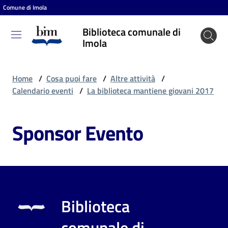
Comune di Imola
Vai al contenuto
Vai alla navigazione
Vai al footer
Biblioteca comunale di
Biblioteca
Imola
comunale
di Imola
Home
/
Cosa puoi fare
/
Altre attività
/
Calendario eventi
/
La biblioteca mantiene giovani 2017
Entra
Sponsor Evento
Cosa
puoi
fare
Biblioteca
Scopri
comunale di