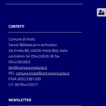
Patto
per
la
CONTATTI
lettura
Comune di Imola
Servizi Bibliotecari e archivistici
Seguici
Via Emilia 80, 40026 Imola (Bo), Italia
su
centralino: tel 0542.6026.36 fax
0542.602602
bim@comune.imola.bo.it
PEC
comune.imola@cert.provincia.bo.it
P.IVA 00523381200
C.F. 00794470377
NEWSLETTER