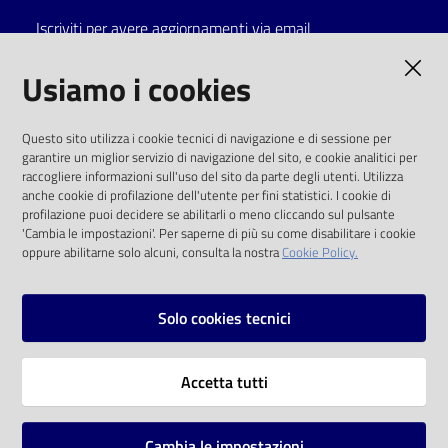
Iscriviti per avere aggiornamenti via email
Catalogo
on line
AMMINISTRAZIONE TRASPARENTE
Usiamo i cookies
Eventi
I dati personali pubblicati sono riutilizzabili
Questo sito utilizza i cookie tecnici di navigazione e di sessione per
solo alle condizioni previste dalla direttiva
garantire un miglior servizio di navigazione del sito, e cookie analitici per
Chiedi al
comunitaria 2003/98/CE e dal d.lgs. 36/2006
raccogliere informazioni sull'uso del sito da parte degli utenti. Utilizza
bibliotecario
anche cookie di profilazione dell'utente per fini statistici. I cookie di
SOCIAL
profilazione puoi decidere se abilitarli o meno cliccando sul pulsante
Avvisi
'Cambia le impostazioni'. Per saperne di più su come disabilitare i cookie
oppure abilitarne solo alcuni, consulta la nostra
Cookie Policy.
Facebook
Youtube
Instagram
Orari
Solo cookies tecnici
Vai alla pagina
Accetta tutti
Privacy
Note legali
Cambia le impostazioni