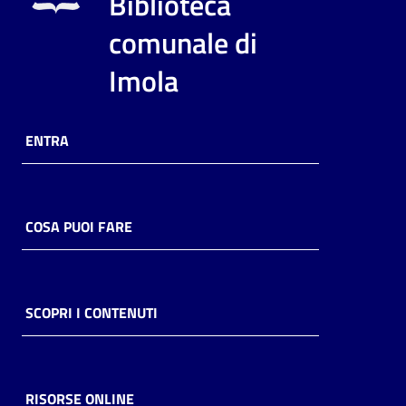
Biblioteca
i
contenuti
comunale di
Imola
Risorse
online
ENTRA
COSA PUOI FARE
Casa
Piani
SCOPRI I CONTENUTI
Archivio
storico
RISORSE ONLINE
Decentrate