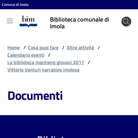
Comune di Imola
Vai al contenuto
Vai alla navigazione
Vai al footer
Biblioteca comunale di
Biblioteca
Imola
comunale
di Imola
Home
/
Cosa puoi fare
/
Altre attività
/
Calendario eventi
/
La biblioteca mantiene giovani 2017
/
Entra
Vittorio Venturi narratore imolese
Documenti
Cosa
puoi
fare
Scopri