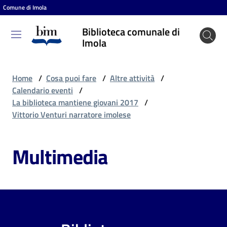
Comune di Imola
Vai al contenuto
Vai alla navigazione
Vai al footer
Biblioteca comunale di
Biblioteca
Imola
comunale
di Imola
Home
/
Cosa puoi fare
/
Altre attività
/
Calendario eventi
/
La biblioteca mantiene giovani 2017
/
Entra
Vittorio Venturi narratore imolese
Multimedia
Cosa
puoi
fare
Scopri