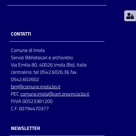
Patto
per
la
CONTATTI
lettura
Comune di Imola
Servizi Bibliotecari e archivistici
Seguici
Via Emilia 80, 40026 Imola (Bo), Italia
su
centralino: tel 0542.6026.36 fax
0542.602602
bim@comune.imola.bo.it
PEC
comune.imola@cert.provincia.bo.it
P.IVA 00523381200
C.F. 00794470377
NEWSLETTER