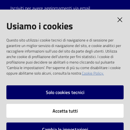
Iscriviti per avere aggiornamenti via email
Catalogo
on line
AMMINISTRAZIONE TRASPARENTE
Usiamo i cookies
Eventi
I dati personali pubblicati sono riutilizzabili
Questo sito utilizza i cookie tecnici di navigazione e di sessione per
solo alle condizioni previste dalla direttiva
garantire un miglior servizio di navigazione del sito, e cookie analitici per
Chiedi al
comunitaria 2003/98/CE e dal d.lgs. 36/2006
raccogliere informazioni sull'uso del sito da parte degli utenti. Utilizza
bibliotecario
anche cookie di profilazione dell'utente per fini statistici. I cookie di
SOCIAL
profilazione puoi decidere se abilitarli o meno cliccando sul pulsante
Avvisi
'Cambia le impostazioni'. Per saperne di più su come disabilitare i cookie
oppure abilitarne solo alcuni, consulta la nostra
Cookie Policy.
Facebook
Youtube
Instagram
Orari
Solo cookies tecnici
Vai alla pagina
Accetta tutti
Privacy
Note legali
Cambia le impostazioni