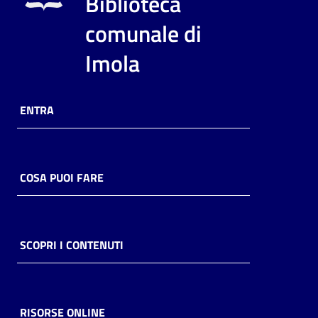
Biblioteca
i
contenuti
comunale di
Imola
Risorse
online
ENTRA
COSA PUOI FARE
Casa
Piani
SCOPRI I CONTENUTI
Archivio
storico
RISORSE ONLINE
Decentrate