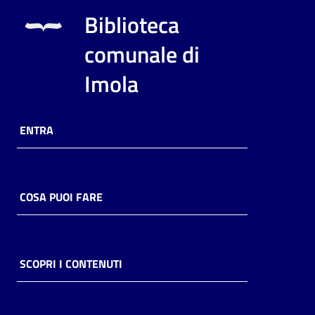
i
Biblioteca
contenuti
comunale di
Imola
Risorse
online
ENTRA
COSA PUOI FARE
Casa
Piani
Archivio
SCOPRI I CONTENUTI
storico
Decentrate