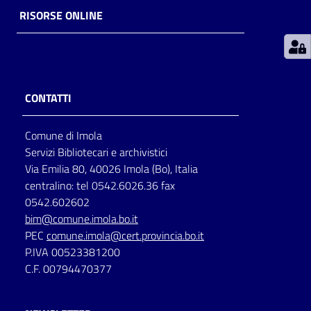
RISORSE ONLINE
Patto
per
la
lettura
CONTATTI
Comune di Imola
Seguici
Servizi Bibliotecari e archivistici
su
Via Emilia 80, 40026 Imola (Bo), Italia
centralino: tel 0542.6026.36 fax
0542.602602
bim@comune.imola.bo.it
PEC
comune.imola@cert.provincia.bo.it
P.IVA 00523381200
C.F. 00794470377