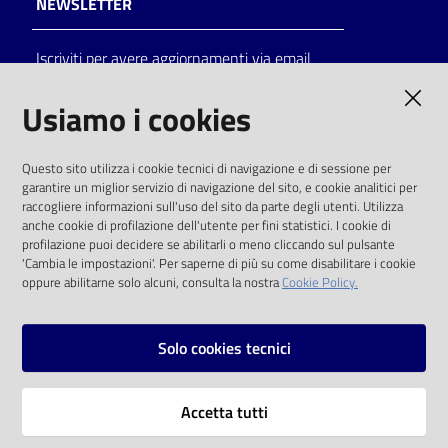
NEWSLETTER
Catalogo
Iscriviti per avere aggiornamenti via email
on line
AMMINISTRAZIONE TRASPARENTE
Usiamo i cookies
Eventi
I dati personali pubblicati sono riutilizzabili
Chiedi al
Questo sito utilizza i cookie tecnici di navigazione e di sessione per
solo alle condizioni previste dalla direttiva
bibliotecario
garantire un miglior servizio di navigazione del sito, e cookie analitici per
comunitaria 2003/98/CE e dal d.lgs. 36/2006
raccogliere informazioni sull'uso del sito da parte degli utenti. Utilizza
anche cookie di profilazione dell'utente per fini statistici. I cookie di
Avvisi
SOCIAL
profilazione puoi decidere se abilitarli o meno cliccando sul pulsante
'Cambia le impostazioni'. Per saperne di più su come disabilitare i cookie
oppure abilitarne solo alcuni, consulta la nostra
Cookie Policy.
Orari
Facebook
Youtube
Instagram
Solo cookies tecnici
Vai alla pagina
Accetta tutti
Privacy