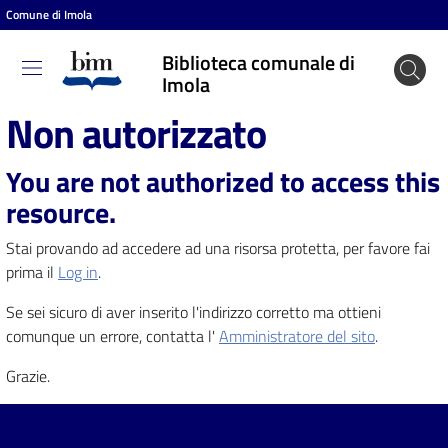
Comune di Imola
Vai al contenuto
Vai alla navigazione
Vai al footer
Biblioteca comunale di
Biblioteca
Imola
comunale
Non autorizzato
di Imola
You are not authorized to access this
resource.
Entra
Stai provando ad accedere ad una risorsa protetta, per favore fai
prima il
Log in
.
Cosa
Se sei sicuro di aver inserito l'indirizzo corretto ma ottieni
puoi
comunque un errore, contatta l'
Amministratore del sito
.
fare
Grazie.
Scopri