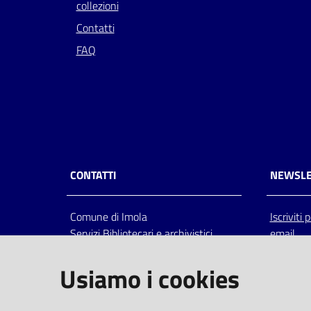
collezioni
Contatti
FAQ
CONTATTI
NEWSLE
Comune di Imola
Iscriviti
Servizi Bibliotecari e archivistici
email
Via Emilia 80, 40026 Imola (Bo),
Italia
Usiamo i cookies
centralino: tel 0542.6026.36 fax
0542.602602