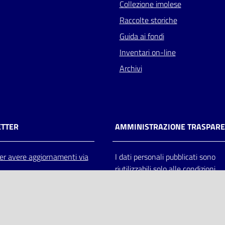
Collezione imolese
Raccolte storiche
Guida ai fondi
Inventari on-line
Archivi
TTER
AMMINISTRAZIONE TRASPAR
 per avere aggiornamenti via
I dati personali pubblicati sono
riutilizzabili solo alle condizioni
previste dalla direttiva comunitar
2003/98/CE e dal d.lgs. 36/200