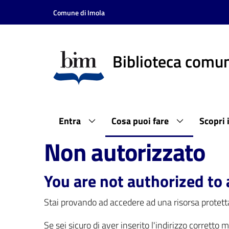
Vai al contenuto
Vai alla navigazione
Vai al footer
Comune di Imola
Biblioteca comun
Entra
Cosa puoi fare
Scopri 
Non autorizzato
You are not authorized to 
Stai provando ad accedere ad una risorsa protetta
Se sei sicuro di aver inserito l'indirizzo corretto