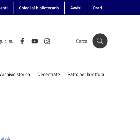
enti
Chiedi al bibliotecario
Avvisi
Orari
uici su
Cerca
Archivio storico
Decentrate
Patto per la lettura
sito
.