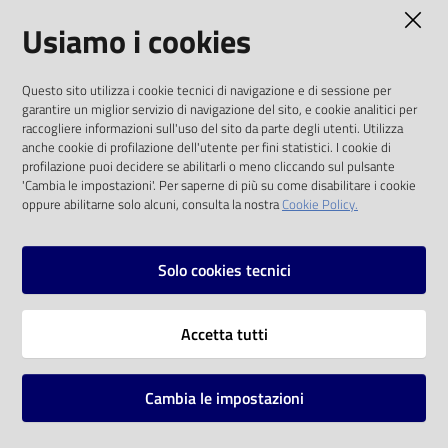
AMMINISTRAZIONE TRASPARENTE
Usiamo i cookies
Catalogo
on line
I dati personali pubblicati sono riutilizzabili
Questo sito utilizza i cookie tecnici di navigazione e di sessione per
solo alle condizioni previste dalla direttiva
Eventi
garantire un miglior servizio di navigazione del sito, e cookie analitici per
comunitaria 2003/98/CE e dal d.lgs. 36/2006
raccogliere informazioni sull'uso del sito da parte degli utenti. Utilizza
anche cookie di profilazione dell'utente per fini statistici. I cookie di
Chiedi al
SOCIAL
profilazione puoi decidere se abilitarli o meno cliccando sul pulsante
bibliotecario
'Cambia le impostazioni'. Per saperne di più su come disabilitare i cookie
oppure abilitarne solo alcuni, consulta la nostra
Cookie Policy.
Facebook
Youtube
Instagram
Avvisi
Solo cookies tecnici
Orari
Vai alla pagina
Accetta tutti
Privacy
Note legali
Cambia le impostazioni
Mappa del sito