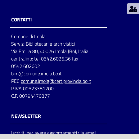
Patto
CONTATTI
per
la
Comune di Imola
lettura
Servizi Bibliotecari e archivistici
Via Emilia 80, 40026 Imola (Bo), Italia
centralino: tel 0542.6026.36 fax
Seguici
0542.602602
su
bim@comune.imola.bo.it
PEC
comune.imola@cert.provincia.bo.it
P.IVA 00523381200
C.F. 00794470377
NEWSLETTER
Iscriviti per avere aggiornamenti via email