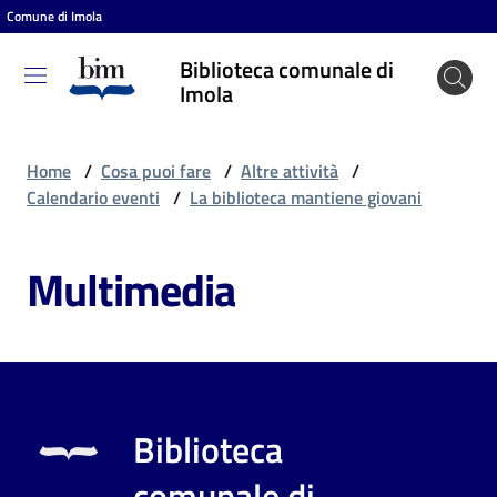
Comune di Imola
Vai al contenuto
Vai alla navigazione
Vai al footer
Biblioteca comunale di
Biblioteca
Imola
comunale
di Imola
Home
/
Cosa puoi fare
/
Altre attività
/
Calendario eventi
/
La biblioteca mantiene giovani
Entra
Multimedia
Cosa
puoi
fare
Biblioteca
Scopri
comunale di