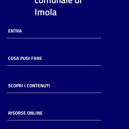
i
Imola
contenuti
ENTRA
Risorse
online
COSA PUOI FARE
Casa
SCOPRI I CONTENUTI
Piani
Archivio
storico
RISORSE ONLINE
Decentrate