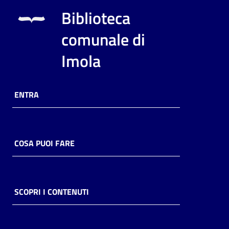
i
Biblioteca
contenuti
comunale di
Imola
Risorse
online
ENTRA
COSA PUOI FARE
Casa
Piani
Archivio
SCOPRI I CONTENUTI
storico
Decentrate