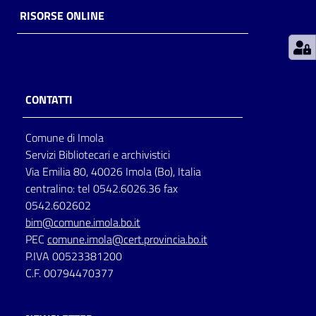
RISORSE ONLINE
Patto
per
la
lettura
CONTATTI
Comune di Imola
Seguici
Servizi Bibliotecari e archivistici
su
Via Emilia 80, 40026 Imola (Bo), Italia
centralino: tel 0542.6026.36 fax
0542.602602
bim@comune.imola.bo.it
PEC
comune.imola@cert.provincia.bo.it
P.IVA 00523381200
C.F. 00794470377