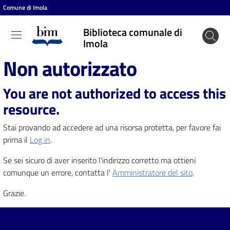
Comune di Imola
Vai al contenuto
Vai alla navigazione
Vai al footer
Biblioteca comunale di
Biblioteca
Imola
comunale
Non autorizzato
di Imola
You are not authorized to access this
resource.
Entra
Stai provando ad accedere ad una risorsa protetta, per favore fai
prima il
Log in
.
Cosa
Se sei sicuro di aver inserito l'indirizzo corretto ma ottieni
puoi
comunque un errore, contatta l'
Amministratore del sito
.
fare
Grazie.
Scopri