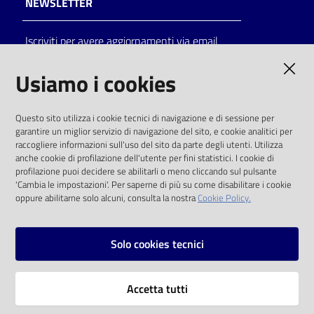
NEWSLETTER
Catalogo
Iscriviti per avere aggiornamenti via email
on line
AMMINISTRAZIONE TRASPARENTE
Usiamo i cookies
Eventi
I dati personali pubblicati sono riutilizzabili
Chiedi al
Questo sito utilizza i cookie tecnici di navigazione e di sessione per
solo alle condizioni previste dalla direttiva
bibliotecario
garantire un miglior servizio di navigazione del sito, e cookie analitici per
comunitaria 2003/98/CE e dal d.lgs. 36/2006
raccogliere informazioni sull'uso del sito da parte degli utenti. Utilizza
anche cookie di profilazione dell'utente per fini statistici. I cookie di
Avvisi
SOCIAL
profilazione puoi decidere se abilitarli o meno cliccando sul pulsante
'Cambia le impostazioni'. Per saperne di più su come disabilitare i cookie
oppure abilitarne solo alcuni, consulta la nostra
Cookie Policy.
Orari
Facebook
Youtube
Instagram
Solo cookies tecnici
Vai alla pagina
Accetta tutti
Privacy