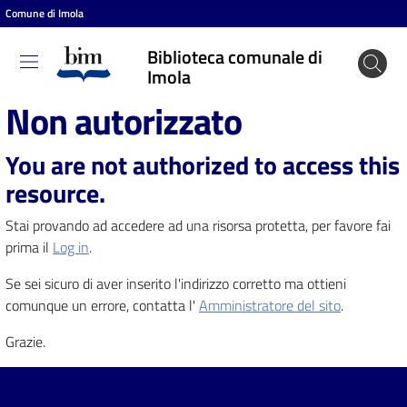
Comune di Imola
Vai al contenuto
Vai alla navigazione
Vai al footer
Biblioteca comunale di
Biblioteca
Imola
comunale
Non autorizzato
di Imola
You are not authorized to access this
resource.
Entra
Stai provando ad accedere ad una risorsa protetta, per favore fai
prima il
Log in
.
Cosa
Se sei sicuro di aver inserito l'indirizzo corretto ma ottieni
puoi
comunque un errore, contatta l'
Amministratore del sito
.
fare
Grazie.
Scopri