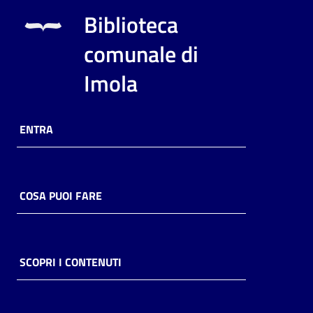
i
Biblioteca
contenuti
comunale di
Imola
Risorse
online
ENTRA
COSA PUOI FARE
Casa
Piani
Archivio
SCOPRI I CONTENUTI
storico
Decentrate