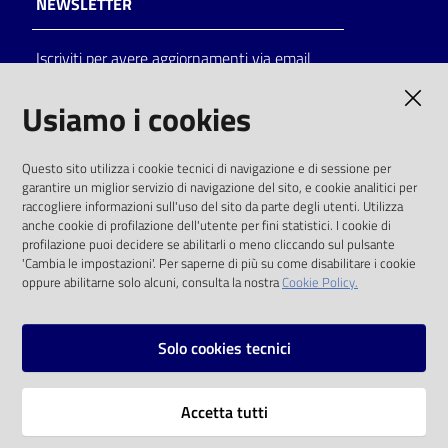
NEWSLETTER
Catalogo
Iscriviti per avere aggiornamenti via email
on line
AMMINISTRAZIONE TRASPARENTE
Usiamo i cookies
Eventi
I dati personali pubblicati sono riutilizzabili
Chiedi al
Questo sito utilizza i cookie tecnici di navigazione e di sessione per
solo alle condizioni previste dalla direttiva
bibliotecario
garantire un miglior servizio di navigazione del sito, e cookie analitici per
comunitaria 2003/98/CE e dal d.lgs. 36/2006
raccogliere informazioni sull'uso del sito da parte degli utenti. Utilizza
anche cookie di profilazione dell'utente per fini statistici. I cookie di
Avvisi
SOCIAL
profilazione puoi decidere se abilitarli o meno cliccando sul pulsante
'Cambia le impostazioni'. Per saperne di più su come disabilitare i cookie
oppure abilitarne solo alcuni, consulta la nostra
Cookie Policy.
Orari
Facebook
Youtube
Instagram
Solo cookies tecnici
Vai alla pagina
Accetta tutti
Privacy