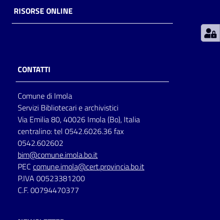
RISORSE ONLINE
Patto
per
la
lettura
CONTATTI
Comune di Imola
Seguici
Servizi Bibliotecari e archivistici
su
Via Emilia 80, 40026 Imola (Bo), Italia
centralino: tel 0542.6026.36 fax
0542.602602
bim@comune.imola.bo.it
PEC
comune.imola@cert.provincia.bo.it
P.IVA 00523381200
C.F. 00794470377