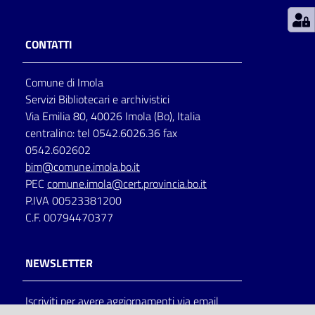
Patto
CONTATTI
per
la
Comune di Imola
lettura
Servizi Bibliotecari e archivistici
Via Emilia 80, 40026 Imola (Bo), Italia
centralino: tel 0542.6026.36 fax
Seguici
0542.602602
su
bim@comune.imola.bo.it
PEC
comune.imola@cert.provincia.bo.it
P.IVA 00523381200
C.F. 00794470377
NEWSLETTER
Iscriviti per avere aggiornamenti via email