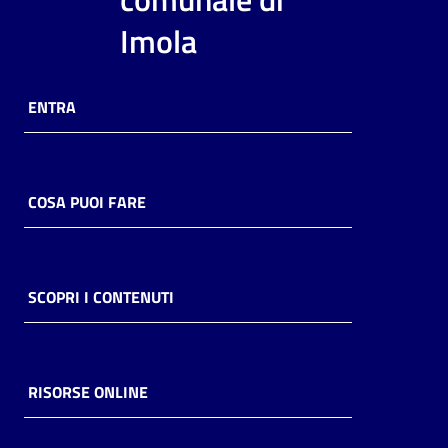
i
Imola
contenuti
ENTRA
Risorse
online
COSA PUOI FARE
Casa
SCOPRI I CONTENUTI
Piani
Archivio
storico
RISORSE ONLINE
Decentrate