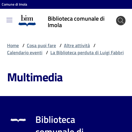
Comune di Imola
Vai al contenuto
Vai alla navigazione
Vai al footer
Biblioteca comunale di
Biblioteca
Imola
comunale
di Imola
Home
/
Cosa puoi fare
/
Altre attività
/
Calendario eventi
/
La Biblioteca perduta di Luigi Fabbri
Entra
Multimedia
Cosa
puoi
fare
Biblioteca
Scopri
comunale di