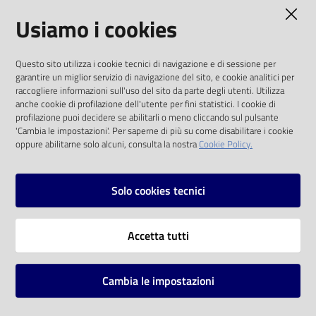
AMMINISTRAZIONE TRASPARENTE
Usiamo i cookies
Catalogo
on line
I dati personali pubblicati sono riutilizzabili
Questo sito utilizza i cookie tecnici di navigazione e di sessione per
solo alle condizioni previste dalla direttiva
Eventi
garantire un miglior servizio di navigazione del sito, e cookie analitici per
comunitaria 2003/98/CE e dal d.lgs. 36/2006
raccogliere informazioni sull'uso del sito da parte degli utenti. Utilizza
anche cookie di profilazione dell'utente per fini statistici. I cookie di
Chiedi al
SOCIAL
profilazione puoi decidere se abilitarli o meno cliccando sul pulsante
bibliotecario
'Cambia le impostazioni'. Per saperne di più su come disabilitare i cookie
oppure abilitarne solo alcuni, consulta la nostra
Cookie Policy.
Facebook
Youtube
Instagram
Avvisi
Solo cookies tecnici
Orari
Vai alla pagina
Accetta tutti
Privacy
Note legali
Cambia le impostazioni
Mappa del sito