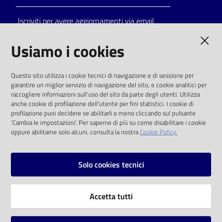
Iscriviti per avere aggiornamenti via email
AMMINISTRAZIONE TRASPARENTE
Usiamo i cookies
I dati personali pubblicati sono riutilizzabili
Questo sito utilizza i cookie tecnici di navigazione e di sessione per
solo alle condizioni previste dalla direttiva
garantire un miglior servizio di navigazione del sito, e cookie analitici per
comunitaria 2003/98/CE e dal d.lgs. 36/2006
raccogliere informazioni sull'uso del sito da parte degli utenti. Utilizza
anche cookie di profilazione dell'utente per fini statistici. I cookie di
SOCIAL
profilazione puoi decidere se abilitarli o meno cliccando sul pulsante
'Cambia le impostazioni'. Per saperne di più su come disabilitare i cookie
oppure abilitarne solo alcuni, consulta la nostra
Cookie Policy.
Facebook
Youtube
Instagram
Solo cookies tecnici
Vai alla pagina
Accetta tutti
Privacy