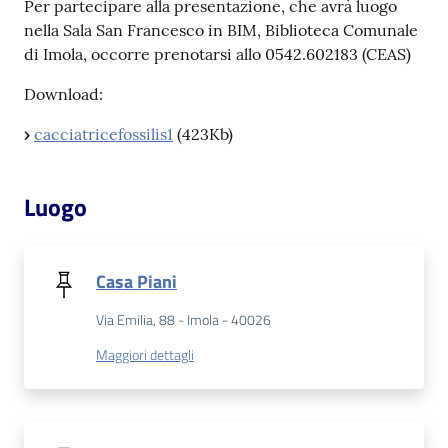
Per partecipare alla presentazione, che avrà luogo
nella Sala San Francesco in BIM, Biblioteca Comunale
Catalogo
di Imola, occorre prenotarsi allo 0542.602183 (CEAS)
on line
Download:
Eventi
›
cacciatricefossilis1
(423Kb)
Chiedi al
bibliotecario
Luogo
Avvisi
Casa Piani
Orari
Via Emilia, 88 - Imola - 40026
Maggiori dettagli