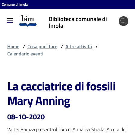
Comune di Imola
Vai al contenuto
Vai alla navigazione
Vai al footer
Biblioteca comunale di
Biblioteca
Imola
comunale
di Imola
Home
/
Cosa puoi fare
/
Altre attività
/
Calendario eventi
Entra
La cacciatrice di fossili
Salta al contenuto
Cosa
Mary Anning
puoi
fare
08-10-2020
Valter Baruzzi presenta il libro di Annalisa Strada. A cura del 
Scopri