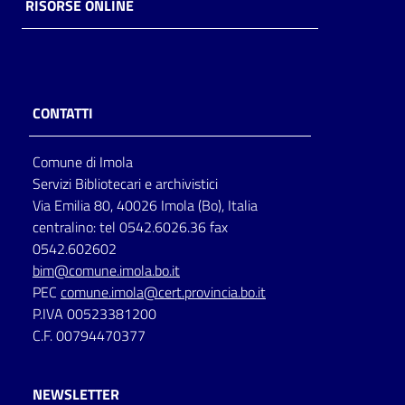
RISORSE ONLINE
CONTATTI
Comune di Imola
Servizi Bibliotecari e archivistici
Via Emilia 80, 40026 Imola (Bo), Italia
centralino: tel 0542.6026.36 fax
0542.602602
bim@comune.imola.bo.it
PEC
comune.imola@cert.provincia.bo.it
P.IVA 00523381200
C.F. 00794470377
NEWSLETTER