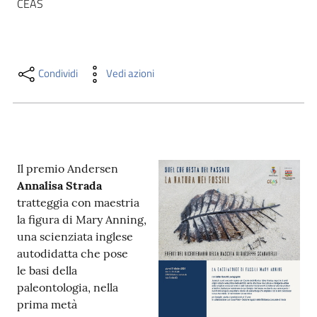
CEAS
i
contenuti
Condividi
Vedi azioni
Risorse
online
Il premio Andersen
Annalisa Strada
tratteggia con maestria
Casa
la figura di Mary Anning,
Piani
una scienziata inglese
autodidatta che pose
Archivio
le basi della
storico
paleontologia, nella
prima metà
Decentrate