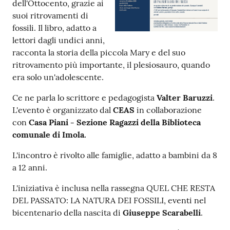
dell'Ottocento, grazie ai
suoi ritrovamenti di
Patto
fossili. Il libro, adatto a
per
lettori dagli undici anni,
la
racconta la storia della piccola Mary e del suo
lettura
ritrovamento più importante, il plesiosauro, quando
era solo un'adolescente.
Ce ne parla lo scrittore e pedagogista
Valter Baruzzi
.
Seguici
L'evento è organizzato dal
CEAS
in collaborazione
su
con
Casa Piani - Sezione Ragazzi della Biblioteca
comunale di Imola.
L'incontro è rivolto alle famiglie, adatto a bambini da 8
a 12 anni.
L'iniziativa è inclusa nella rassegna QUEL CHE RESTA
DEL PASSATO: LA NATURA DEI FOSSILI, eventi nel
bicentenario della nascita di
Giuseppe Scarabelli
.