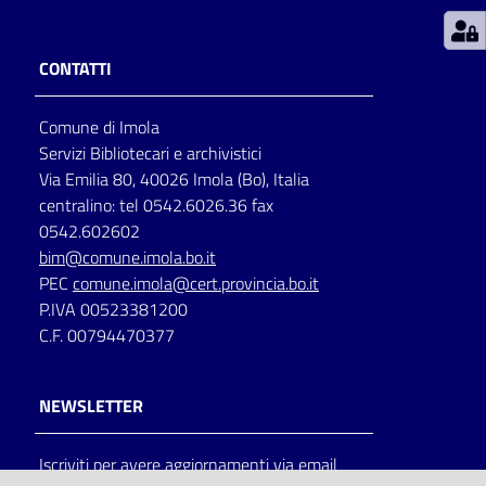
Patto
CONTATTI
per
la
Comune di Imola
lettura
Servizi Bibliotecari e archivistici
Via Emilia 80, 40026 Imola (Bo), Italia
centralino: tel 0542.6026.36 fax
Seguici
0542.602602
su
bim@comune.imola.bo.it
PEC
comune.imola@cert.provincia.bo.it
P.IVA 00523381200
C.F. 00794470377
NEWSLETTER
Iscriviti per avere aggiornamenti via email