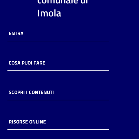
i
Imola
contenuti
ENTRA
Risorse
online
COSA PUOI FARE
Casa
SCOPRI I CONTENUTI
Piani
Archivio
storico
RISORSE ONLINE
Decentrate