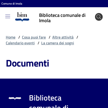
Comune di Imola
Vai al contenuto
Vai alla navigazione
Vai al footer
Biblioteca comunale di
Biblioteca
Imola
comunale
di Imola
Home
/
Cosa puoi fare
/
Altre attività
/
Calendario eventi
/
La camera dei sogni
Entra
Documenti
Cosa
puoi
fare
Biblioteca
Scopri
comunale di