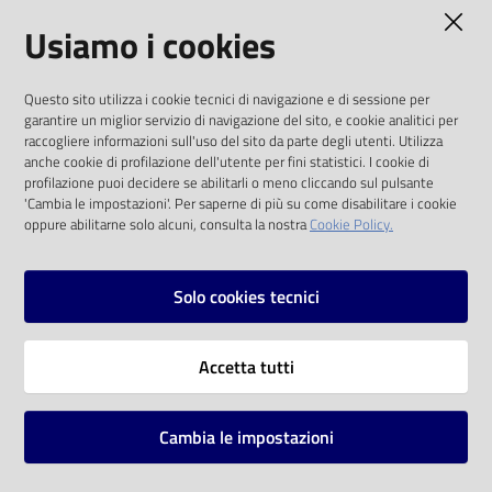
AMMINISTRAZIONE TRASPARENTE
Usiamo i cookies
Catalogo
on line
I dati personali pubblicati sono riutilizzabili
Questo sito utilizza i cookie tecnici di navigazione e di sessione per
solo alle condizioni previste dalla direttiva
Eventi
garantire un miglior servizio di navigazione del sito, e cookie analitici per
comunitaria 2003/98/CE e dal d.lgs. 36/2006
raccogliere informazioni sull'uso del sito da parte degli utenti. Utilizza
anche cookie di profilazione dell'utente per fini statistici. I cookie di
Chiedi al
SOCIAL
profilazione puoi decidere se abilitarli o meno cliccando sul pulsante
bibliotecario
'Cambia le impostazioni'. Per saperne di più su come disabilitare i cookie
oppure abilitarne solo alcuni, consulta la nostra
Cookie Policy.
Facebook
Youtube
Instagram
Avvisi
Solo cookies tecnici
Orari
Vai alla pagina
Accetta tutti
Privacy
Note legali
Cambia le impostazioni
Mappa del sito