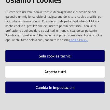
I dati personali pubblicati sono riutilizzabili
Questo sito utilizza i cookie tecnici di navigazione e di sessione per
solo alle condizioni previste dalla direttiva
garantire un miglior servizio di navigazione del sito, e cookie analitici per
comunitaria 2003/98/CE e dal d.lgs. 36/2006
raccogliere informazioni sull'uso del sito da parte degli utenti. Utilizza
anche cookie di profilazione dell'utente per fini statistici. I cookie di
SOCIAL
profilazione puoi decidere se abilitarli o meno cliccando sul pulsante
'Cambia le impostazioni'. Per saperne di più su come disabilitare i cookie
oppure abilitarne solo alcuni, consulta la nostra
Cookie Policy.
Facebook
Youtube
Instagram
Solo cookies tecnici
Vai alla pagina
Accetta tutti
Privacy
Note legali
Cambia le impostazioni
Mappa del sito
Impostazioni cookie