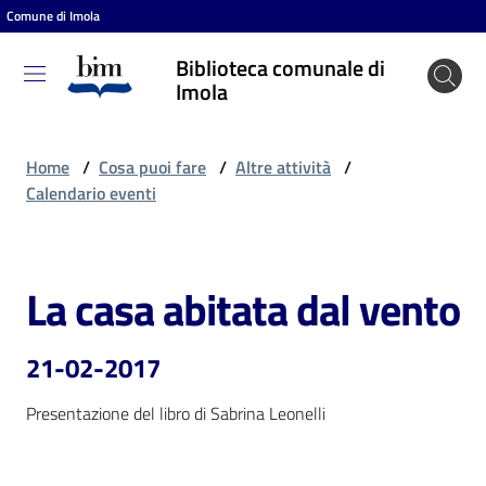
Comune di Imola
Vai al contenuto
Vai alla navigazione
Vai al footer
Biblioteca comunale di
Biblioteca
Imola
comunale
di Imola
Home
/
Cosa puoi fare
/
Altre attività
/
Calendario eventi
Entra
La casa abitata dal vento
Salta al contenuto
Cosa
puoi
21-02-2017
fare
Presentazione del libro di Sabrina Leonelli
Scopri