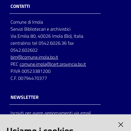
CONTATTI
Comune di Imola
Servizi Bibliotecari e archivistici
Via Emilia 80, 40026 Imola (Bo), Italia
centralino: tel 0542.6026.36 fax
0542.602602
bim@comune.imola.bo.it
PEC
comune.imola@cert.provincia.bo.it
P.IVA 00523381200
C.F. 00794470377
NEWSLETTER
Iscriviti per avere aggiornamenti via email
AMMINISTRAZIONE TRASPARENTE
Usiamo i cookies