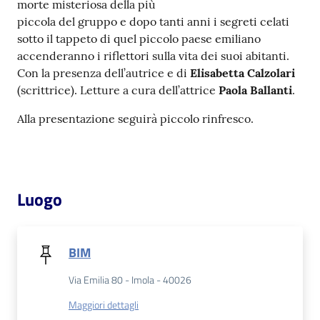
morte misteriosa della più
piccola del gruppo e dopo tanti anni i segreti celati
Patto
sotto il tappeto di quel piccolo paese emiliano
per
accenderanno i riflettori sulla vita dei suoi abitanti.
la
Con la presenza dell’autrice e di
Elisabetta Calzolari
lettura
(scrittrice). Letture a cura dell’attrice
Paola Ballanti
.
Alla presentazione seguirà piccolo rinfresco.
Seguici
su
Luogo
BIM
Via Emilia 80 - Imola - 40026
Maggiori dettagli