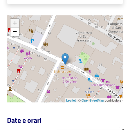
Catalogo
on line
+
−
Eventi
Chiedi al
bibliotecario
Avvisi
Orari
Leaflet
| ©
OpenStreetMap
contributors
Date e orari