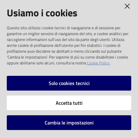
AMMINISTRAZIONE TRASPARENTE
Usiamo i cookies
Catalogo
on line
I dati personali pubblicati sono riutilizzabili
Questo sito utilizza i cookie tecnici di navigazione e di sessione per
solo alle condizioni previste dalla direttiva
Eventi
garantire un miglior servizio di navigazione del sito, e cookie analitici per
comunitaria 2003/98/CE e dal d.lgs. 36/2006
raccogliere informazioni sull'uso del sito da parte degli utenti. Utilizza
anche cookie di profilazione dell'utente per fini statistici. I cookie di
Chiedi al
SOCIAL
profilazione puoi decidere se abilitarli o meno cliccando sul pulsante
bibliotecario
'Cambia le impostazioni'. Per saperne di più su come disabilitare i cookie
oppure abilitarne solo alcuni, consulta la nostra
Cookie Policy.
Facebook
Youtube
Instagram
Avvisi
Solo cookies tecnici
Orari
Vai alla pagina
Accetta tutti
Privacy
Note legali
Cambia le impostazioni
Mappa del sito