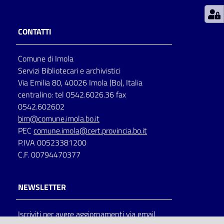
Patto
CONTATTI
per
la
Comune di Imola
lettura
Servizi Bibliotecari e archivistici
Via Emilia 80, 40026 Imola (Bo), Italia
centralino: tel 0542.6026.36 fax
Seguici
0542.602602
su
bim@comune.imola.bo.it
PEC
comune.imola@cert.provincia.bo.it
P.IVA 00523381200
C.F. 00794470377
NEWSLETTER
Iscriviti per avere aggiornamenti via email