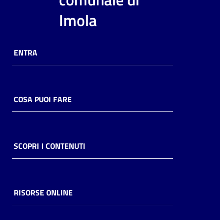
i
Imola
contenuti
ENTRA
Risorse
online
COSA PUOI FARE
Casa
SCOPRI I CONTENUTI
Piani
Archivio
storico
RISORSE ONLINE
Decentrate