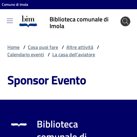
Comune di Imola
Vai al contenuto
Vai alla navigazione
Vai al footer
Biblioteca comunale di
Biblioteca
Imola
comunale
di Imola
Home
/
Cosa puoi fare
/
Altre attività
/
Calendario eventi
/
La casa dell’aviatore
Entra
Sponsor Evento
Cosa
puoi
fare
Biblioteca
Scopri
comunale di