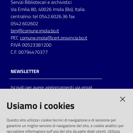
Servizi Bibliotecari e archivistici
Via Emilia 80, 40026 Imola (Bo), Italia
centralino: tel 0542.6026.36 fax
0542.602602
bim@comune.imola.bo.it
PEC
comune.imola@cert.provincia.bo.it
P.IVA 00523381200
C.F. 00794470377
NEWSLETTER
Iscriviti per avere aggiornamenti via email
AMMINISTRAZIONE TRASPARENTE
Usiamo i cookies
I dati personali pubblicati sono riutilizzabili
Questo sito utilizza i cookie tecnici di navigazione e di sessione per
solo alle condizioni previste dalla direttiva
garantire un miglior servizio di navigazione del sito, e cookie analitici per
comunitaria 2003/98/CE e dal d.lgs. 36/2006
raccogliere informazioni sull'uso del sito da parte degli utenti. Utilizza