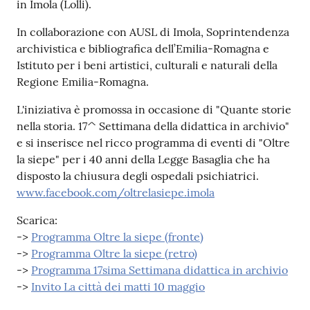
in Imola (Lolli).
In collaborazione con AUSL di Imola, Soprintendenza
Patto
archivistica e bibliografica dell’Emilia-Romagna e
per
Istituto per i beni artistici, culturali e naturali della
la
Regione Emilia-Romagna.
lettura
L'iniziativa è promossa in occasione di "Quante storie
nella storia. 17^ Settimana della didattica in archivio"
e si inserisce nel ricco programma di eventi di "Oltre
Seguici
la siepe" per i 40 anni della Legge Basaglia che ha
su
disposto la chiusura degli ospedali psichiatrici.
www.facebook.com/oltrelasiepe.imola
Scarica:
->
Programma Oltre la siepe (fronte)
->
Programma Oltre la siepe (retro)
->
Programma 17sima Settimana didattica in archivio
->
Invito La città dei matti 10 maggio