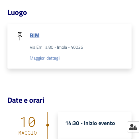
Luogo
Catalogo
on line
Eventi
BIM
Via Emilia 80 - Imola - 40026
Chiedi al
bibliotecario
Maggiori dettagli
Avvisi
Orari
Date e orari
10
14:30 -
Inizio evento
MAGGIO