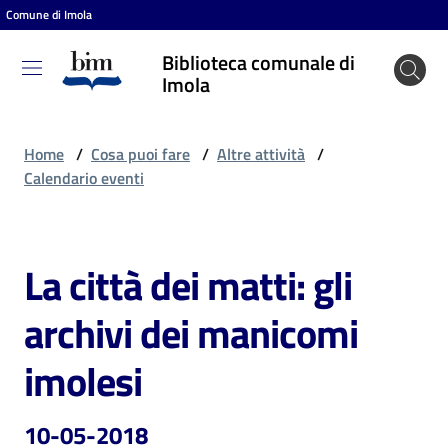
Comune di Imola
Vai al contenuto
Vai alla navigazione
Vai al footer
Biblioteca comunale di
Biblioteca
Imola
comunale
di Imola
Home
/
Cosa puoi fare
/
Altre attività
/
Calendario eventi
Entra
La città dei matti: gli
Salta al contenuto
Cosa
archivi dei manicomi
puoi
fare
imolesi
10-05-2018
Scopri