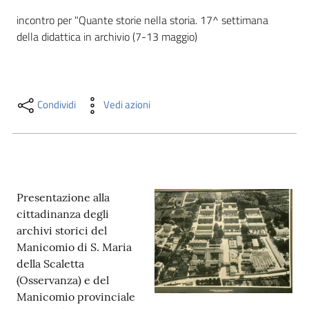
i
incontro per "Quante storie nella storia. 17^ settimana 
contenuti
della didattica in archivio (7-13 maggio)
Risorse
online
Condividi
Vedi azioni
Presentazione alla
Casa
cittadinanza degli
Piani
archivi storici del
Manicomio di S. Maria
Archivio
della Scaletta
storico
(Osservanza) e del
Manicomio provinciale
Decentrate