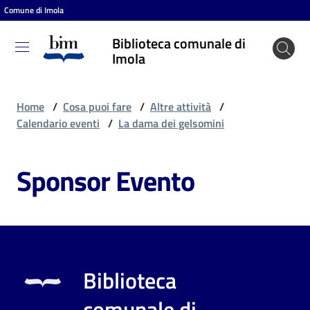
Comune di Imola
Vai al contenuto
Vai alla navigazione
Vai al footer
Biblioteca comunale di
Biblioteca
Imola
comunale
di Imola
Home
/
Cosa puoi fare
/
Altre attività
/
Calendario eventi
/
La dama dei gelsomini
Entra
Sponsor Evento
Cosa
puoi
fare
Biblioteca
Scopri
comunale di