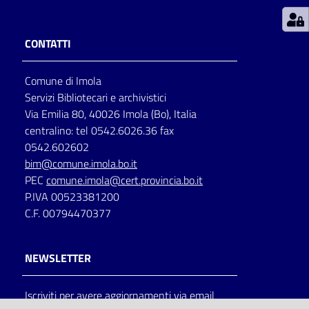
Patto
CONTATTI
per
la
Comune di Imola
lettura
Servizi Bibliotecari e archivistici
Via Emilia 80, 40026 Imola (Bo), Italia
centralino: tel 0542.6026.36 fax
Seguici
0542.602602
su
bim@comune.imola.bo.it
PEC
comune.imola@cert.provincia.bo.it
P.IVA 00523381200
C.F. 00794470377
NEWSLETTER
Iscriviti per avere aggiornamenti via email