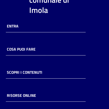
i
Imola
contenuti
ENTRA
Risorse
online
COSA PUOI FARE
Casa
SCOPRI I CONTENUTI
Piani
Archivio
storico
RISORSE ONLINE
Decentrate