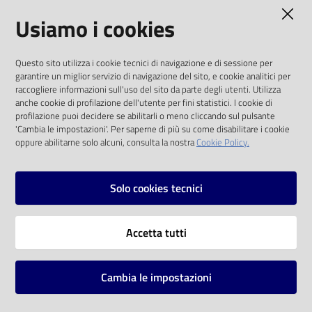
AMMINISTRAZIONE TRASPARENTE
Usiamo i cookies
Catalogo
on line
I dati personali pubblicati sono riutilizzabili
Questo sito utilizza i cookie tecnici di navigazione e di sessione per
solo alle condizioni previste dalla direttiva
Eventi
garantire un miglior servizio di navigazione del sito, e cookie analitici per
comunitaria 2003/98/CE e dal d.lgs. 36/2006
raccogliere informazioni sull'uso del sito da parte degli utenti. Utilizza
anche cookie di profilazione dell'utente per fini statistici. I cookie di
Chiedi al
SOCIAL
profilazione puoi decidere se abilitarli o meno cliccando sul pulsante
bibliotecario
'Cambia le impostazioni'. Per saperne di più su come disabilitare i cookie
oppure abilitarne solo alcuni, consulta la nostra
Cookie Policy.
Facebook
Youtube
Instagram
Avvisi
Solo cookies tecnici
Orari
Vai alla pagina
Accetta tutti
Privacy
Note legali
Cambia le impostazioni
Mappa del sito