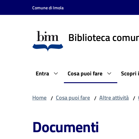
Vai al contenuto
Vai alla navigazione
Vai al footer
Comune di Imola
Biblioteca comun
Entra
Cosa puoi fare
Scopri 
Home
Cosa puoi fare
Altre attività
/
/
/
Documenti