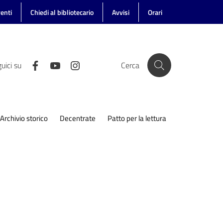
enti
Chiedi al bibliotecario
Avvisi
Orari
uici su
Cerca
Archivio storico
Decentrate
Patto per la lettura