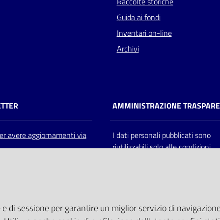
Raccolte storiche
Guida ai fondi
Inventari on-line
Archivi
TTER
AMMINISTRAZIONE TRASPAR
 per avere aggiornamenti via
I dati personali pubblicati sono
riutilizzabili solo alle condizioni
previste dalla direttiva comunitar
2003/98/CE e dal d.lgs. 36/200
 e di sessione per garantire un miglior servizio di navigazione 