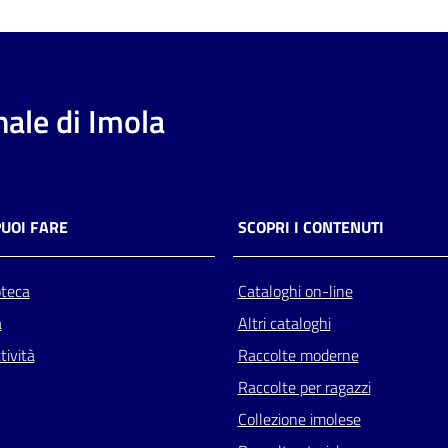
ale di Imola
PUOI FARE
SCOPRI I CONTENUTI
oteca
Cataloghi on-line
a
Altri cataloghi
tività
Raccolte moderne
Raccolte per ragazzi
Collezione imolese