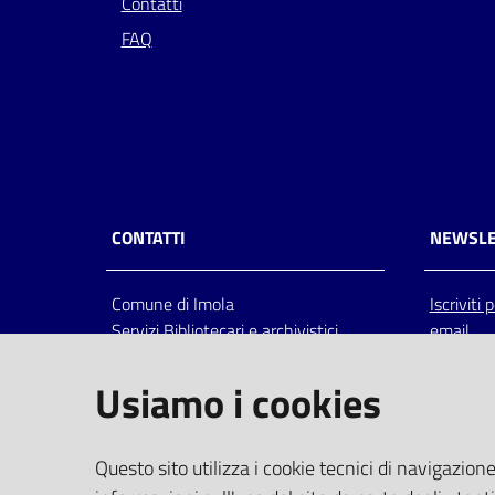
Contatti
FAQ
CONTATTI
NEWSLE
Comune di Imola
Iscriviti
Servizi Bibliotecari e archivistici
email
Via Emilia 80, 40026 Imola (Bo),
Italia
Usiamo i cookies
centralino: tel 0542.6026.36 fax
0542.602602
bim@comune.imola.bo.it
Questo sito utilizza i cookie tecnici di navigazione
PEC