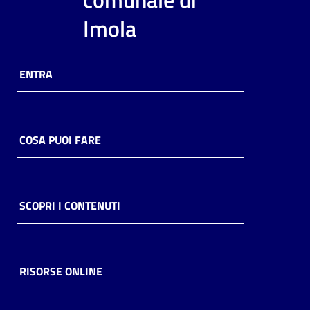
i
Imola
contenuti
ENTRA
Risorse
online
COSA PUOI FARE
Casa
SCOPRI I CONTENUTI
Piani
Archivio
storico
RISORSE ONLINE
Decentrate