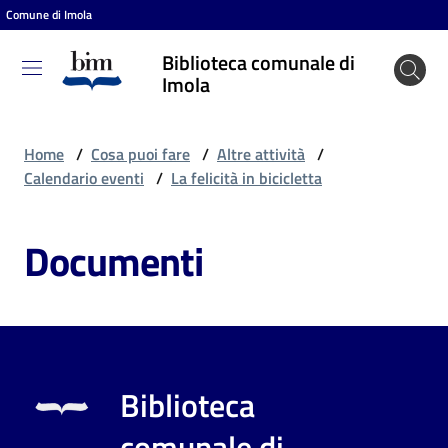
Comune di Imola
Vai al contenuto
Vai alla navigazione
Vai al footer
Biblioteca comunale di
Biblioteca
Imola
comunale
di Imola
Home
/
Cosa puoi fare
/
Altre attività
/
Calendario eventi
/
La felicità in bicicletta
Entra
Documenti
Cosa
puoi
fare
Biblioteca
Scopri
comunale di