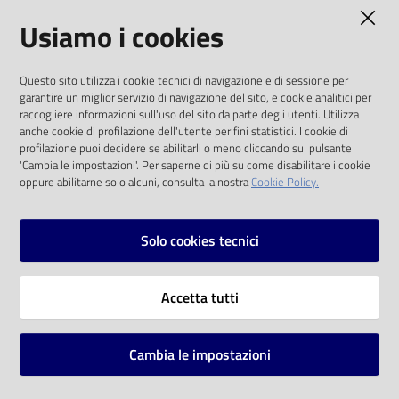
AMMINISTRAZIONE TRASPARENTE
Usiamo i cookies
Catalogo
on line
I dati personali pubblicati sono riutilizzabili
Questo sito utilizza i cookie tecnici di navigazione e di sessione per
solo alle condizioni previste dalla direttiva
Eventi
garantire un miglior servizio di navigazione del sito, e cookie analitici per
comunitaria 2003/98/CE e dal d.lgs. 36/2006
raccogliere informazioni sull'uso del sito da parte degli utenti. Utilizza
anche cookie di profilazione dell'utente per fini statistici. I cookie di
Chiedi al
SOCIAL
profilazione puoi decidere se abilitarli o meno cliccando sul pulsante
bibliotecario
'Cambia le impostazioni'. Per saperne di più su come disabilitare i cookie
oppure abilitarne solo alcuni, consulta la nostra
Cookie Policy.
Facebook
Youtube
Instagram
Avvisi
Solo cookies tecnici
Orari
Vai alla pagina
Accetta tutti
Privacy
Note legali
Cambia le impostazioni
Mappa del sito