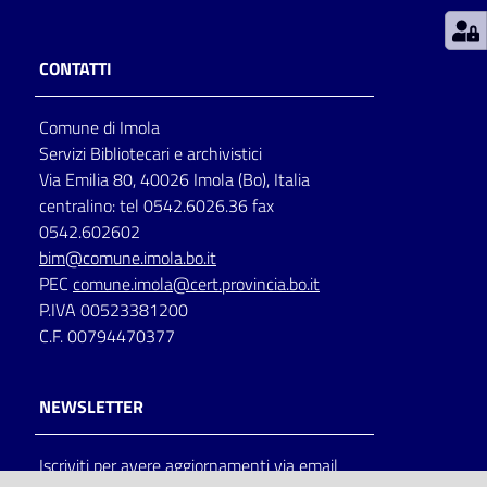
Patto
CONTATTI
per
la
Comune di Imola
lettura
Servizi Bibliotecari e archivistici
Via Emilia 80, 40026 Imola (Bo), Italia
centralino: tel 0542.6026.36 fax
Seguici
0542.602602
su
bim@comune.imola.bo.it
PEC
comune.imola@cert.provincia.bo.it
P.IVA 00523381200
C.F. 00794470377
NEWSLETTER
Iscriviti per avere aggiornamenti via email