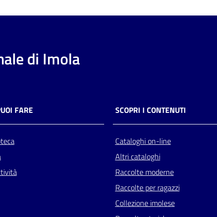
ale di Imola
PUOI FARE
SCOPRI I CONTENUTI
oteca
Cataloghi on-line
a
Altri cataloghi
tività
Raccolte moderne
Raccolte per ragazzi
Collezione imolese