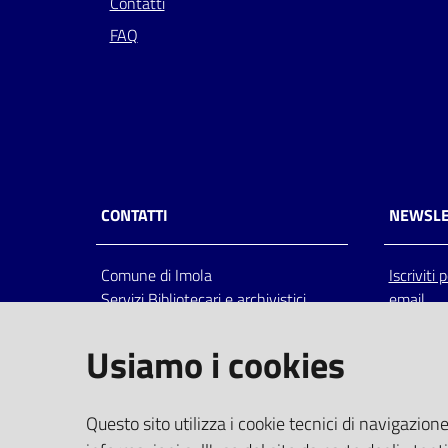
Contatti
FAQ
CONTATTI
NEWSLE
Comune di Imola
Iscriviti
Servizi Bibliotecari e archivistici
email
Via Emilia 80, 40026 Imola (Bo),
Italia
Usiamo i cookies
centralino: tel 0542.6026.36 fax
0542.602602
bim@comune.imola.bo.it
Questo sito utilizza i cookie tecnici di navigazione
PEC