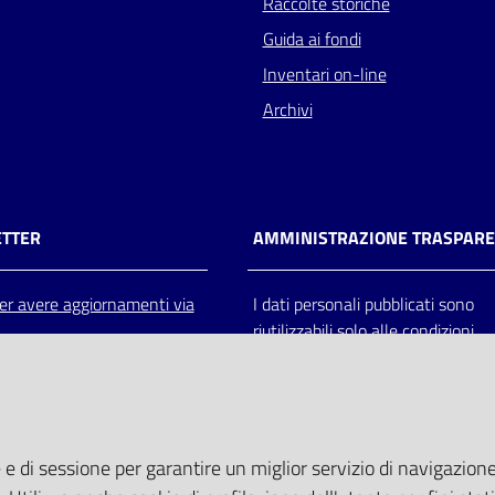
Raccolte storiche
Guida ai fondi
Inventari on-line
Archivi
TTER
AMMINISTRAZIONE TRASPAR
 per avere aggiornamenti via
I dati personali pubblicati sono
riutilizzabili solo alle condizioni
previste dalla direttiva comunitar
2003/98/CE e dal d.lgs. 36/200
 e di sessione per garantire un miglior servizio di navigazione 