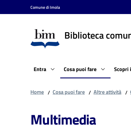
Vai al contenuto
Vai alla navigazione
Vai al footer
Comune di Imola
Biblioteca comun
Entra
Cosa puoi fare
Scopri 
Home
Cosa puoi fare
Altre attività
/
/
/
Multimedia