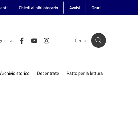
enti
Chiedi al bibliotecario
Avvisi
Orari
uici su
Cerca
Archivio storico
Decentrate
Patto per la lettura