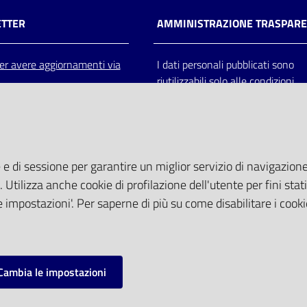
TTER
AMMINISTRAZIONE TRASPAR
 per avere aggiornamenti via
I dati personali pubblicati sono
riutilizzabili solo alle condizioni
previste dalla direttiva comunitar
2003/98/CE e dal d.lgs. 36/200
 e di sessione per garantire un miglior servizio di navigazione 
. Utilizza anche cookie di profilazione dell'utente per fini stati
 impostazioni'. Per saperne di più su come disabilitare i cooki
Cambia le impostazioni
mpostazioni cookie