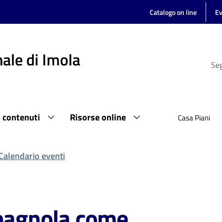
Catalogo on line
Ev
ale di Imola
Seg
i contenuti
Risorse online
Casa Piani
Calendario eventi
spagnola come