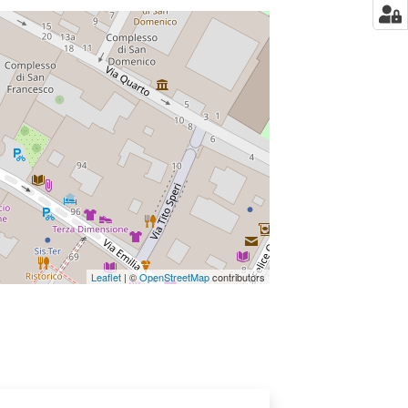
Leaflet
| ©
OpenStreetMap
contributors