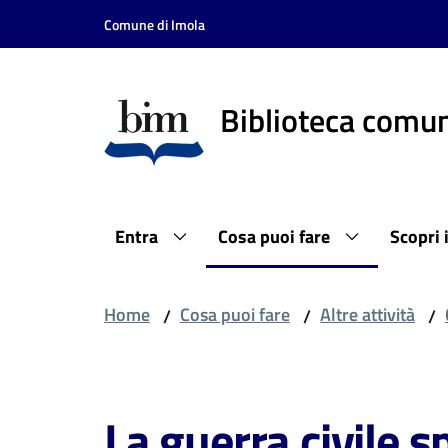
Vai al contenuto
Vai alla navigazione
Vai al footer
Comune di Imola
Biblioteca comun
Entra
Cosa puoi fare
Scopri 
Home
Cosa puoi fare
Altre attività
/
/
/
Salta al contenuto
La guerra civile 