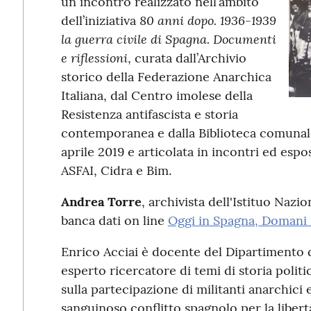
un incontro realizzato nell’ambito
80 anni dopo. 1936-1939
dell’iniziativa
la guerra civile di Spagna. Documenti
e riflessioni
, curata dall’Archivio
storico della Federazione Anarchica
Italiana, dal Centro imolese della
Resistenza antifascista e storia
contemporanea e dalla Biblioteca comunale
aprile 2019 e articolata in incontri ed esp
ASFAI, Cidra e Bim.
Andrea Torre
, archivista dell'Istituo Nazi
banca dati on line
Oggi in Spagna, Domani i
Enrico Acciai è docente del Dipartimento di
esperto ricercatore di temi di storia polit
sulla partecipazione di militanti anarchici e 
sanguinoso conflitto spagnolo per la libert