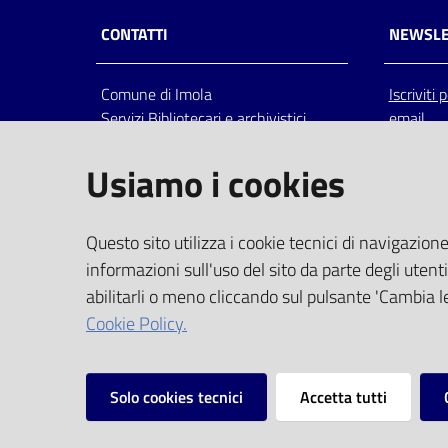
CONTATTI
NEWSLE
Comune di Imola
Iscriviti
Servizi Bibliotecari e archivistici
email
Via Emilia 80, 40026 Imola (Bo),
Italia
Usiamo i cookies
centralino: tel 0542.6026.36 fax
0542.602602
bim@comune.imola.bo.it
Questo sito utilizza i cookie tecnici di navigazione
PEC
informazioni sull'uso del sito da parte degli utenti
comune.imola@cert.provincia.bo.it
abilitarli o meno cliccando sul pulsante 'Cambia le
P.IVA 00523381200
Cookie Policy.
C.F. 00794470377
Solo cookies tecnici
Accetta tutti
Vai alla pagina
Privacy
Note legali
Mappa del sito
I