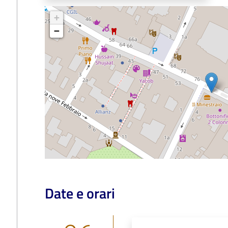
+
−
Date e orari