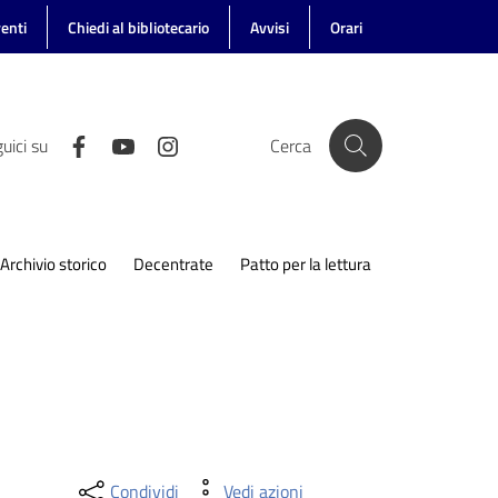
enti
Chiedi al bibliotecario
Avvisi
Orari
uici su
Cerca
Archivio storico
Decentrate
Patto per la lettura
Condividi
Vedi azioni